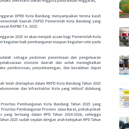
 selaku Sekretaris bukan Anggota pada Badan Anggaran,
 Anggaran DPRD Kota Bandung menyampaikan terima kasih
emerintah Daerah (TAPD) Pemerintah Kota Bandung yang
san RAPBD T.A. 2025.
garan 2025 ini akan menjadi acuan bagi Pemerintah Kota
m kegiatan baik pembangunan maupun kegiatan rutin pada
 adalah sebagai pedoman penerimaan dan pengeluaran
pelaksanaan otonomi daerah dan untuk meningkatkan
ka pemborosan, penyelewengan, dan kesalahan dapat
h telah ditetapkan dalam RKPD Kota Bandung Tahun 2025
konomian dan Infrastruktur Kota yang Inklusif didukung
m Prioritas Pembangunan Kota Bandung Tahun 2025 yang
, Prioritas Pembangunan Provinsi Jawa Barat, pokok-pokok
gis yang tertuang dalam RPD Tahun 2024-2026, sehingga
ahun 2025 sudah sejalan dengan arah kebijakan RPD Tahun