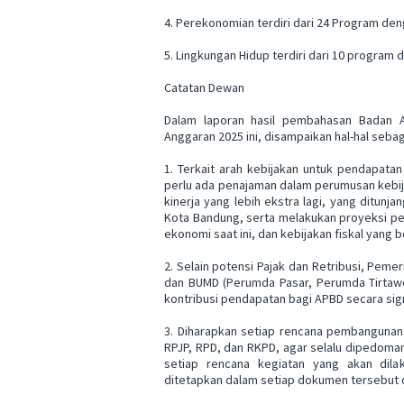
4. Perekonomian terdiri dari 24 Program de
5. Lingkungan Hidup terdiri dari 10 program
Catatan Dewan
Dalam laporan hasil pembahasan Badan 
Anggaran 2025 ini, disampaikan hal-hal sebag
1. Terkait arah kebijakan untuk pendapatan
perlu ada penajaman dalam perumusan kebija
kinerja yang lebih ekstra lagi, yang ditunj
Kota Bandung, serta melakukan proyeksi pen
ekonomi saat ini, dan kebijakan fiskal yang b
2. Selain potensi Pajak dan Retribusi, Peme
dan BUMD (Perumda Pasar, Perumda Tirtawe
kontribusi pendapatan bagi APBD secara sign
3. Diharapkan setiap rencana pembangunan
RPJP, RPD, dan RKPD, agar selalu dipedoma
setiap rencana kegiatan yang akan dila
ditetapkan dalam setiap dokumen tersebut d