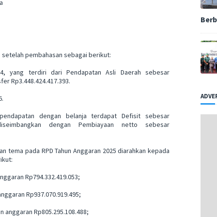
a
Berb
 setelah pembahasan sebagai berikut:
14, yang terdiri dari Pendapatan Asli Daerah sebesar
fer Rp3.448.424.417.393.
ADVE
6.
pendapatan dengan belanja terdapat Defisit sebesar
h diseimbangkan dengan Pembiayaan netto sebesar
han tema pada RPD Tahun Anggaran 2025 diarahkan kepada
ikut:
anggaran Rp794.332.419.053;
 anggaran Rp937.070.919.495;
gan anggaran Rp805.295.108.488;