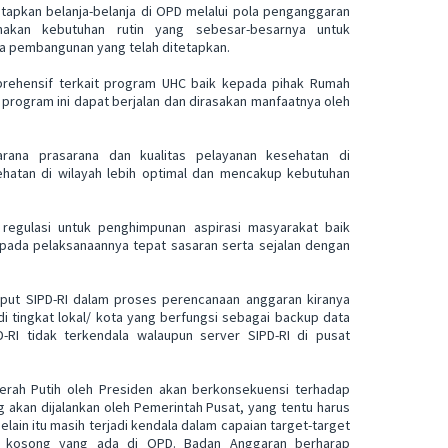
etapkan belanja-belanja di OPD melalui pola penganggaran
akan kebutuhan rutin yang sebesar-besarnya untuk
a pembangunan yang telah ditetapkan.
mprehensif terkait program UHC baik kepada pihak Rumah
program ini dapat berjalan dan dirasakan manfaatnya oleh
rana prasarana dan kualitas pelayanan kesehatan di
atan di wilayah lebih optimal dan mencakup kebutuhan
regulasi untuk penghimpunan aspirasi masyarakat baik
pada pelaksanaannya tepat sasaran serta sejalan dengan
nput SIPD-RI dalam proses perencanaan anggaran kiranya
di tingkat lokal/ kota yang berfungsi sebagai backup data
-RI tidak terkendala walaupun server SIPD-RI di pusat
erah Putih oleh Presiden akan berkonsekuensi terhadap
kan dijalankan oleh Pemerintah Pusat, yang tentu harus
lain itu masih terjadi kendala dalam capaian target-target
 kosong yang ada di OPD. Badan Anggaran berharap