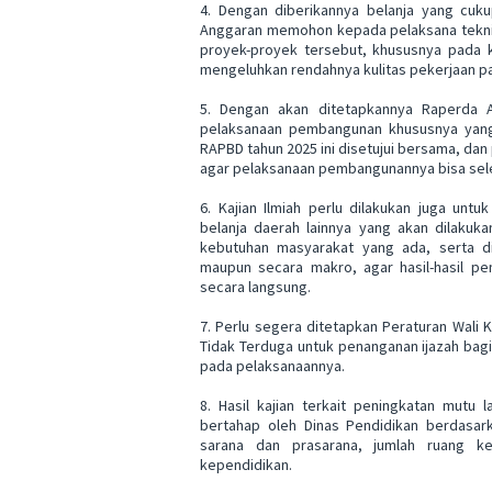
4. Dengan diberikannya belanja yang cuk
Anggaran memohon kepada pelaksana teknis
proyek-proyek tersebut, khususnya pada k
mengeluhkan rendahnya kulitas pekerjaan pa
5. Dengan akan ditetapkannya Raperda 
pelaksanaan pembangunan khususnya yang 
RAPBD tahun 2025 ini disetujui bersama, dan
agar pelaksanaan pembangunannya bisa seles
6. Kajian Ilmiah perlu dilakukan juga un
belanja daerah lainnya yang akan dilakuka
kebutuhan masyarakat yang ada, serta di
maupun secara makro, agar hasil-hasil p
secara langsung.
7. Perlu segera ditetapkan Peraturan Wali K
Tidak Terduga untuk penanganan ijazah bagi
pada pelaksanaannya.
8. Hasil kajian terkait peningkatan mutu 
bertahap oleh Dinas Pendidikan berdasark
sarana dan prasarana, jumlah ruang k
kependidikan.