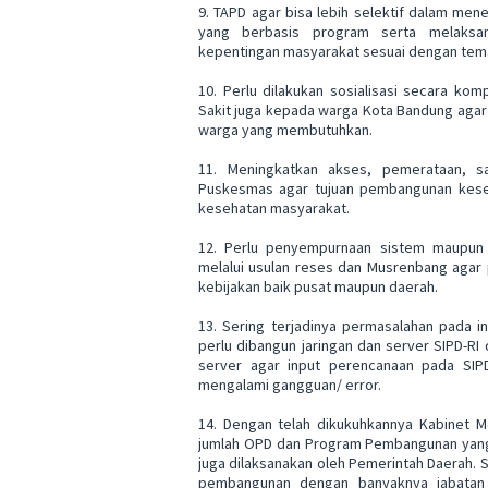
9. TAPD agar bisa lebih selektif dalam men
yang berbasis program serta melaksan
kepentingan masyarakat sesuai dengan tem
10. Perlu dilakukan sosialisasi secara ko
Sakit juga kepada warga Kota Bandung agar 
warga yang membutuhkan.
11. Meningkatkan akses, pemerataan, sa
Puskesmas agar tujuan pembangunan keseh
kesehatan masyarakat.
12. Perlu penyempurnaan sistem maupun 
melalui usulan reses dan Musrenbang agar 
kebijakan baik pusat maupun daerah.
13. Sering terjadinya permasalahan pada i
perlu dibangun jaringan dan server SIPD-RI 
server agar input perencanaan pada SIPD
mengalami gangguan/ error.
14. Dengan telah dikukuhkannya Kabinet M
jumlah OPD dan Program Pembangunan yang a
juga dilaksanakan oleh Pemerintah Daerah. Se
pembangunan dengan banyaknya jabatan