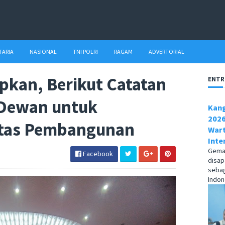
TARIA
NASIONAL
TNI POLRI
RAGAM
ADVERTORIAL
pkan, Berikut Catatan
ENTR
Dewan untuk
Kang
2026
itas Pembangunan
Wart
Inte
Gema1
Facebook
disap
sebag
Indone