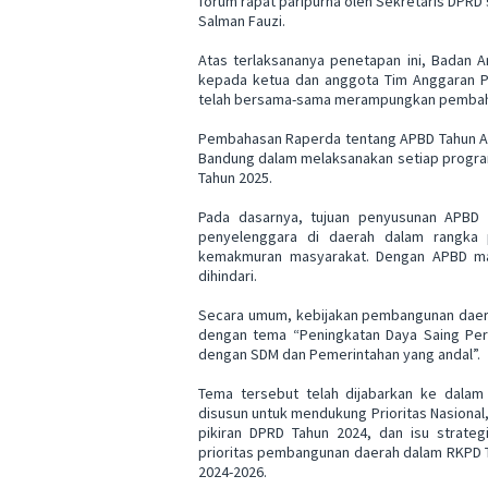
forum rapat paripurna oleh Sekretaris DPRD
Salman Fauzi.
Atas terlaksananya penetapan ini, Badan
kepada ketua dan anggota Tim Anggaran P
telah bersama-sama merampungkan pembaha
Pembahasan Raperda tentang APBD Tahun Ang
Bandung dalam melaksanakan setiap progra
Tahun 2025.
Pada dasarnya, tujuan penyusunan APBD
penyelenggara di daerah dalam rangka 
kemakmuran masyarakat. Dengan APBD ma
dihindari.
Secara umum, kebijakan pembangunan daera
dengan tema “Peningkatan Daya Saing Pere
dengan SDM dan Pemerintahan yang andal”.
Tema tersebut telah dijabarkan ke dala
disusun untuk mendukung Prioritas Nasional
pikiran DPRD Tahun 2024, dan isu strate
prioritas pembangunan daerah dalam RKPD T
2024-2026.