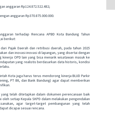
ngan anggaran Rp124.872.522.482;
 dengan anggaran Rp370.875.000.000.
Anggaran terhadap Rencana APBD Kota Bandung Tahun
ai berikut:
 dari Pajak Daerah dan retribusi daerah, pada tahun 2025
kan dan inovasi-inovasi di lapangan, yang disertai dengan
ang kinerja OPD lain yang bisa menarik wisatawan masuk ke
dapatan yang realistis berdasarkan data historis, kondisi
erlaku.
rintah Kota juga harus terus mendorong kinerja BLUD Parkir
ning, PT BII, dan Bank Bandung) agar dapat memberikan
ifikan.
 yang telah ditetapkan dalam dokumen perencanaan baik
ni oleh setiap Kepala SKPD dalam melakukan pengendalian
ksanakan, agar target-target pembangunan yang telah
apat dicapai sesuai rencana.