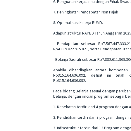
6. Penguatan kerjasama dengan Pihak Swast
7. Peningkatan Pendapatan Non Pajak
8. Optimalisasi kinerja BUMD.
Adapun struktur RAPBD Tahun Anggaran 2025
- Pendapatan sebesar Rp7.567.447.333.2
Rp4.119.022.915.821, serta Pendapatan Trans
- Belanja Daerah sebesar Rp7.882.611.969.30
Apabila dibandingkan antara komponen 
Rp315.164.636.092, defisit ini tela
Rp315.164.636.092.
Pada bidang Belanja sesuai dengan peruba
belanja, dengan rincian program sebagai ber
1. Kesehatan terdiri dari 4 program dengan 
2. Pendidikan terdiri dari 3 program dengan
3. Infrastruktur terdiri dari 12 Program den