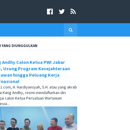
I YANG DIUNGGULKAN
 Andhy Calon Ketua PWI Jabar
, Usung Program Kesejahteraan
awan hingga Peluang Kerja
rnasional
.com, H. Hardiyansyah, S.H. atau yang akrab
a Kang Andhy, resmi mendaftarkan diri
ai calon Ketua Persatuan Wartawan
sia...