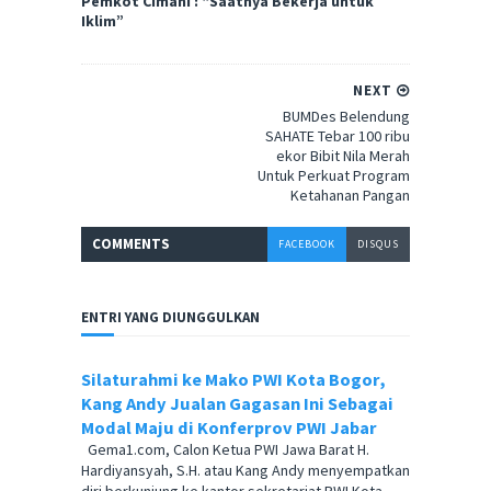
Pemkot Cimahi : “Saatnya Bekerja untuk
Iklim”
NEXT
BUMDes Belendung
SAHATE Tebar 100 ribu
ekor Bibit Nila Merah
Untuk Perkuat Program
Ketahanan Pangan
COMMENT
S
FACEBOOK
DISQUS
ENTRI YANG DIUNGGULKAN
Silaturahmi ke Mako PWI Kota Bogor,
Kang Andy Jualan Gagasan Ini Sebagai
Modal Maju di Konferprov PWI Jabar
Gema1.com, Calon Ketua PWI Jawa Barat H.
Hardiyansyah, S.H. atau Kang Andy menyempatkan