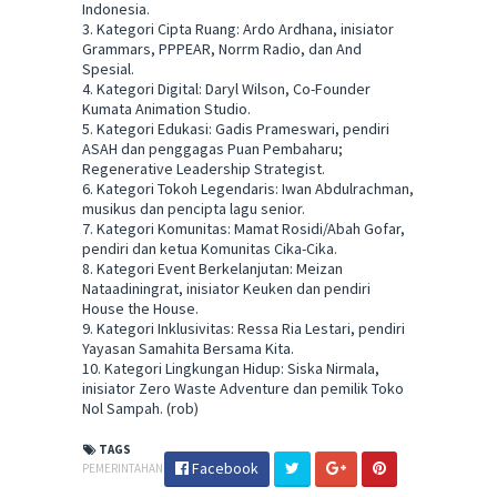
Indonesia.
3. Kategori Cipta Ruang: Ardo Ardhana, inisiator
Grammars, PPPEAR, Norrm Radio, dan And
Spesial.
4. Kategori Digital: Daryl Wilson, Co-Founder
Kumata Animation Studio.
5. Kategori Edukasi: Gadis Prameswari, pendiri
ASAH dan penggagas Puan Pembaharu;
Regenerative Leadership Strategist.
6. Kategori Tokoh Legendaris: Iwan Abdulrachman,
musikus dan pencipta lagu senior.
7. Kategori Komunitas: Mamat Rosidi/Abah Gofar,
pendiri dan ketua Komunitas Cika-Cika.
8. Kategori Event Berkelanjutan: Meizan
Nataadiningrat, inisiator Keuken dan pendiri
House the House.
9. Kategori Inklusivitas: Ressa Ria Lestari, pendiri
Yayasan Samahita Bersama Kita.
10. Kategori Lingkungan Hidup: Siska Nirmala,
inisiator Zero Waste Adventure dan pemilik Toko
Nol Sampah. (rob)
TAGS
Facebook
PEMERINTAHAN