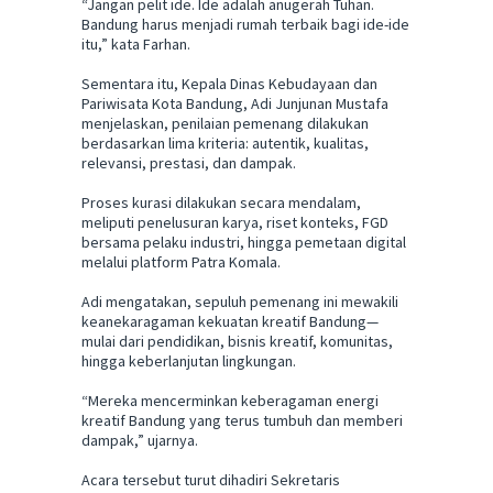
“Jangan pelit ide. Ide adalah anugerah Tuhan.
Bandung harus menjadi rumah terbaik bagi ide-ide
itu,” kata Farhan.
Sementara itu, Kepala Dinas Kebudayaan dan
Pariwisata Kota Bandung, Adi Junjunan Mustafa
menjelaskan, penilaian pemenang dilakukan
berdasarkan lima kriteria: autentik, kualitas,
relevansi, prestasi, dan dampak.
Proses kurasi dilakukan secara mendalam,
meliputi penelusuran karya, riset konteks, FGD
bersama pelaku industri, hingga pemetaan digital
melalui platform Patra Komala.
Adi mengatakan, sepuluh pemenang ini mewakili
keanekaragaman kekuatan kreatif Bandung—
mulai dari pendidikan, bisnis kreatif, komunitas,
hingga keberlanjutan lingkungan.
“Mereka mencerminkan keberagaman energi
kreatif Bandung yang terus tumbuh dan memberi
dampak,” ujarnya.
Acara tersebut turut dihadiri Sekretaris