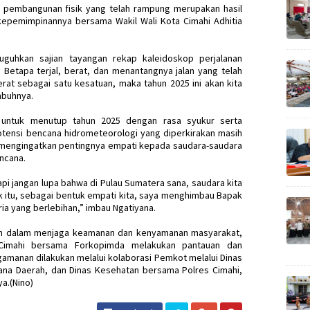
 pembangunan fisik yang telah rampung merupakan hasil
epemimpinannya bersama Wakil Wali Kota Cimahi Adhitia
suguhkan sajian tayangan rekap kaleidoskop perjalanan
 Betapa terjal, berat, dan menantangnya jalan yang telah
erat sebagai satu kesatuan, maka tahun 2025 ini akan kita
mbuhnya.
n untuk menutup tahun 2025 dengan rasa syukur serta
ensi bencana hidrometeorologi yang diperkirakan masih
ya mengingatkan pentingnya empati kepada saudara-saudara
ncana.
pi jangan lupa bahwa di Pulau Sumatera sana, saudara kita
tuk itu, sebagai bentuk empati kita, saya menghimbau Bapak
oria yang berlebihan,” imbau Ngatiyana.
ah dalam menjaga keamanan dan kenyamanan masyarakat,
Cimahi bersama Forkopimda melakukan pantauan dan
gamanan dilakukan melalui kolaborasi Pemkot melalui Dinas
na Daerah, dan Dinas Kesehatan bersama Polres Cimahi,
ya.(Nino)