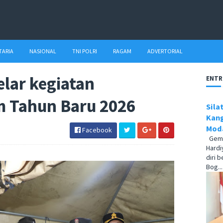
TARIA
NASIONAL
TNI POLRI
RAGAM
ADVERTORIAL
lar kegiatan
ENTR
m Tahun Baru 2026
Sila
Kang
Moda
Facebook
Gema1
Hardi
diri 
Bog...