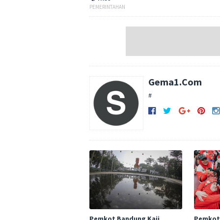
PEMERINTAHAN
Gema1.Com
#
Pemkot Bandung Kaji
Pemkot