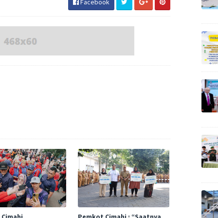
Facebook
 Cimahi
Pemkot Cimahi : “Saatnya