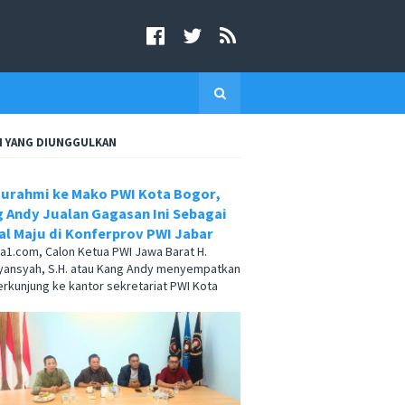
I YANG DIUNGGULKAN
turahmi ke Mako PWI Kota Bogor,
 Andy Jualan Gagasan Ini Sebagai
l Maju di Konferprov PWI Jabar
.com, Calon Ketua PWI Jawa Barat H.
yansyah, S.H. atau Kang Andy menyempatkan
berkunjung ke kantor sekretariat PWI Kota