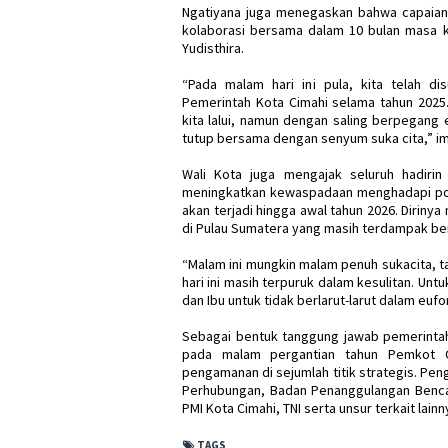
Ngatiyana juga menegaskan bahwa capaian
kolaborasi bersama dalam 10 bulan masa k
Yudisthira.
“Pada malam hari ini pula, kita telah di
Pemerintah Kota Cimahi selama tahun 2025.
kita lalui, namun dengan saling berpegang 
tutup bersama dengan senyum suka cita,” i
Wali Kota juga mengajak seluruh hadiri
meningkatkan kewaspadaan menghadapi pot
akan terjadi hingga awal tahun 2026. Dirin
di Pulau Sumatera yang masih terdampak be
“Malam ini mungkin malam penuh sukacita, ta
hari ini masih terpuruk dalam kesulitan. Un
dan Ibu untuk tidak berlarut-larut dalam euf
Sebagai bentuk tanggung jawab pemerint
pada malam pergantian tahun Pemkot 
pengamanan di sejumlah titik strategis. Pen
Perhubungan, Badan Penanggulangan Benca
PMI Kota Cimahi, TNI serta unsur terkait lainn
TAGS