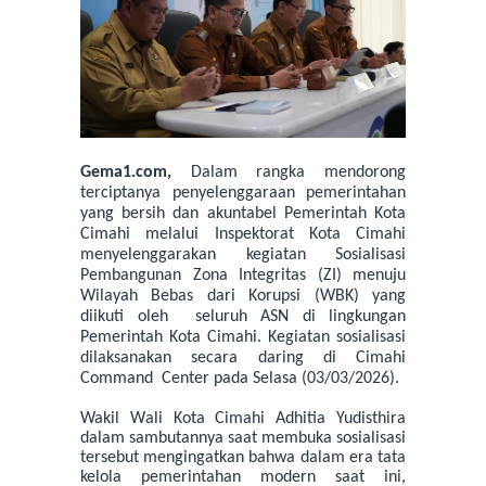
Gema1.com,
Dalam rangka mendorong
terciptanya penyelenggaraan pemerintahan
yang bersih dan akuntabel Pemerintah Kota
Cimahi
melalui Inspektorat Kota Cimahi
menyelenggarakan kegiatan
S
osialisasi
Pembangunan Zona Integritas (ZI)
menuju
Wilayah Bebas dari Korupsi (WBK)
yang
diikuti oleh
seluruh ASN di lingkungan
Pemerintah Kota Cimahi. Kegiatan sosialisasi
dilaksanakan secara daring di Cimahi
Command
Center pada Selasa (03/03/2026).
Wakil
W
ali Kota Cimahi Adhitia Yudisthira
dalam sambutannya saat membuka sosialisasi
tersebut mengingatkan bahwa
dalam era tata
kelola pemerintahan modern saat ini,