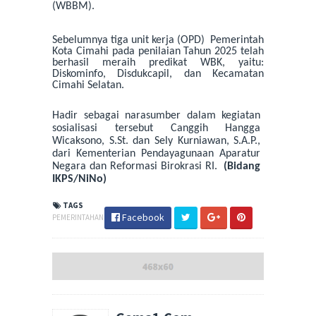
(WBBM).
Sebelumnya tiga unit kerja (OPD)
Pemerintah
Kota Cimahi
pada penilaian Tahun 2025
telah
berhasil meraih predikat WBK, yaitu:
Diskominfo, Disdukcapil, dan Kecamatan
Cimahi Selatan.
Hadir sebagai narasumber dalam kegiatan
sosialisasi tersebut
Canggih Hangga
Wicaksono, S.St.
d
an Sely Kurniawan, S.A.P.,
d
ari Kementerian Pendayagunaan Aparatur
Negara dan Reformasi Birokrasi RI.
(Bidang
IKPS/NiNo)
TAGS
Facebook
PEMERINTAHAN