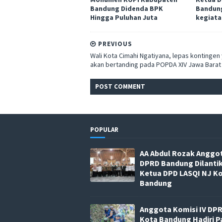
Bandung Didenda BPK
Bandung
Hingga Puluhan Juta
kegiata
PREVIOUS
Wali Kota Cimahi Ngatiyana, lepas kontingen
akan bertanding pada POPDA XIV Jawa Barat
POST
COMMENT
POPULAR
AA Abdul Rozak Anggo
DPRD Bandung Dilanti
Ketua DPD LASQI NJ K
Bandung
Anggota Komisi IV DP
Kota Bandung Hadiri P