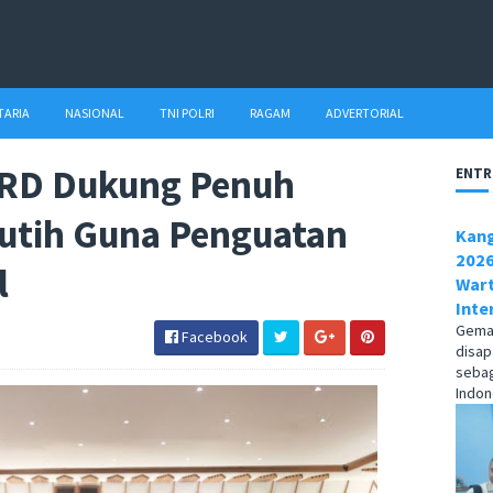
TARIA
NASIONAL
TNI POLRI
RAGAM
ADVERTORIAL
PRD Dukung Penuh
ENTR
Putih Guna Penguatan
Kang
2026
l
Wart
Inte
Gema1
Facebook
disap
sebag
Indone