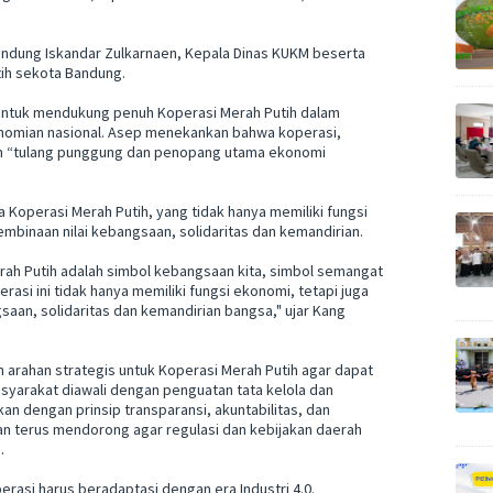
 Bandung Iskandar Zulkarnaen, Kepala Dinas KUKM beserta
ih sekota Bandung.
ntuk mendukung penuh Koperasi Merah Putih dalam
nomian nasional. Asep menekankan bahwa koperasi,
an “tulang punggung dan penopang utama ekonomi
Koperasi Merah Putih, yang tidak hanya memiliki fungsi
mbinaan nilai kebangsaan, solidaritas dan kemandirian.
h Putih adalah simbol kebangsaan kita, simbol semangat
asi ini tidak hanya memiliki fungsi ekonomi, tetapi juga
aan, solidaritas dan kemandirian bangsa," ujar Kang
rahan strategis untuk Koperasi Merah Putih agar dapat
yarakat diawali dengan penguatan tata kelola dan
kan dengan prinsip transparansi, akuntabilitas, dan
an terus mendorong agar regulasi dan kebijakan daerah
.
perasi harus beradaptasi dengan era Industri 4.0.