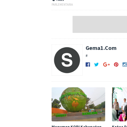
PARLEMENTARIA
Gema1.Com
#
Monumen KOPI Kabupaten
Ketua 