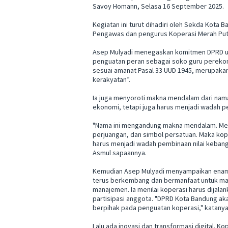
Savoy Homann, Selasa 16 September 2025.
Kegiatan ini turut dihadiri oleh Sekda Kota
Pengawas dan pengurus Koperasi Merah Put
Asep Mulyadi menegaskan komitmen DPRD u
penguatan peran sebagai soko guru pereko
sesuai amanat Pasal 33 UUD 1945, merupak
kerakyatan”.
Ia juga menyoroti makna mendalam dari nama 
ekonomi, tetapi juga harus menjadi wadah pe
"Nama ini mengandung makna mendalam. Mera
perjuangan, dan simbol persatuan. Maka koper
harus menjadi wadah pembinaan nilai kebangs
Asmul sapaannya.
Kemudian Asep Mulyadi menyampaikan enam a
terus berkembang dan bermanfaat untuk mas
manajemen. Ia menilai koperasi harus dijalan
partisipasi anggota. "DPRD Kota Bandung ak
berpihak pada penguatan koperasi," katanya
Lalu ada inovasi dan transformasi digital. Ko