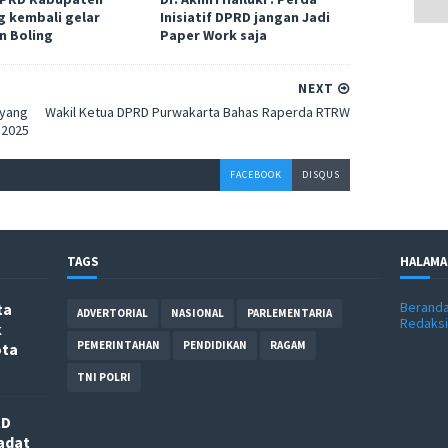
 kembali gelar
Inisiatif DPRD jangan Jadi
n Boling
Paper Work saja
NEXT
 yang
Wakil Ketua DPRD Purwakarta Bahas Raperda RTRW
 2025
FACEBOOK
DISQUS
TAGS
HALAMA
Berand
ta
ADVERTORIAL
NASIONAL
PARLEMENTARIA
Redaksi
k
PEMERINTAHAN
PENDIDIKAN
RAGAM
ota
TNI POLRI
RD
adat