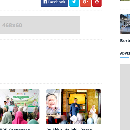
Facebook
Berb
ADVE
DPRD Kabupaten
Dr. Akhiri Hailuki : Perda