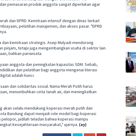
i, dan pemasaran produk anggota sangat diperlukan agar
rah dan DPRD. Kemitraan intensif dengan dinas terkait
biayaan, pelatihan manajemen, dan akses pasar. "DPRD
nya.
ha dan kemitraan strategis. Asep Mulyadi mendorong
an pinjam, tetapi juga mengembangkan usaha di sektor lain
aan, bahkan pariwisata.
yaan anggota dan peningkatan kapasitas SDM. Sebab,
didikan dan pelatihan bagi anggota mengenai literasi
gital adalah kunci.
aan dan solidaritas sosial. Nama Merah Putih harus
uan, menumbuhkan cinta tanah air, dan meningkatkan
akan selalu mendukung koperasi merah putih dan
Kota Bandung dapat menjadi role model bagi koperasi
ilah pelopor, jadilah teladan bahwa koperasi mampu
ngkat kesejahteraan masyarakat," ujarnya.
(ay)