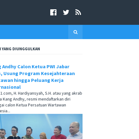
I YANG DIUNGGULKAN
 Andhy Calon Ketua PWI Jabar
, Usung Program Kesejahteraan
awan hingga Peluang Kerja
rnasional
.com, H. Hardiyansyah, S.H. atau yang akrab
a Kang Andhy, resmi mendaftarkan diri
ai calon Ketua Persatuan Wartawan
sia...