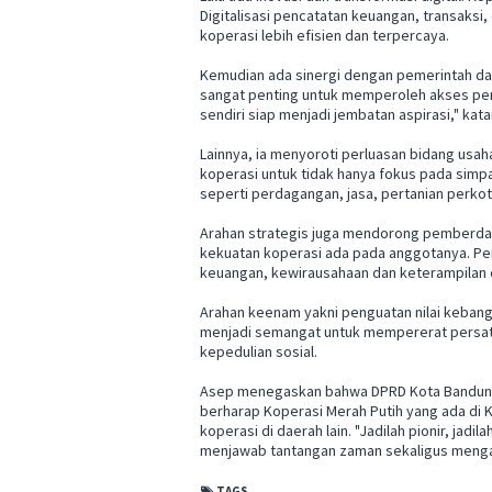
Digitalisasi pencatatan keuangan, transaks
koperasi lebih efisien dan terpercaya.
Kemudian ada sinergi dengan pemerintah dae
sangat penting untuk memperoleh akses pem
sendiri siap menjadi jembatan aspirasi," kata
Lainnya, ia menyoroti perluasan bidang usa
koperasi untuk tidak hanya fokus pada simp
seperti perdagangan, jasa, pertanian perkot
Arahan strategis juga mendorong pemberda
kekuatan koperasi ada pada anggotanya. Pen
keuangan, kewirausahaan dan keterampilan di
Arahan keenam yakni penguatan nilai kebangs
menjadi semangat untuk mempererat persat
kepedulian sosial.
Asep menegaskan bahwa DPRD Kota Bandung 
berharap Koperasi Merah Putih yang ada di 
koperasi di daerah lain. "Jadilah pionir, jad
menjawab tantangan zaman sekaligus menga
TAGS