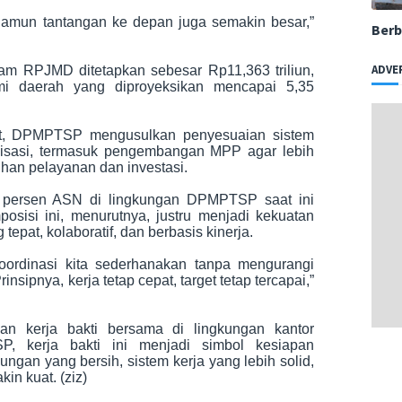
 Namun tantangan ke depan juga semakin besar,”
Berb
ADVE
lam RPJMD ditetapkan sebesar Rp11,363 triliun,
omi daerah yang diproyeksikan mencapai 5,35
ut, DPMPTSP mengusulkan penyesuaian sistem
anisasi, termasuk pengembangan MPP agar lebih
uhan pelayanan dan investasi.
0 persen ASN di lingkungan DPMPTSP saat ini
osisi ini, menurutnya, justru menjadi kekuatan
 tepat, kolaboratif, dan berbasis kinerja.
oordinasi kita sederhanakan tanpa mengurangi
nsipnya, kerja tetap cepat, target tetap tercapai,”
an kerja bakti bersama di lingkungan kantor
 kerja bakti ini menjadi simbol kesiapan
gan yang bersih, sistem kerja yang lebih solid,
in kuat. (ziz)