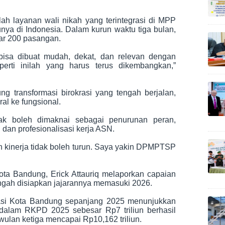
lah layanan wali nikah yang terintegrasi di MPP
nya di Indonesia. Dalam kurun waktu tiga bulan,
tar 200 pasangan.
 bisa dibuat mudah, dekat, dan relevan dengan
perti inilah yang harus terus dikembangkan,”
ng transformasi birokrasi yang tengah berjalan,
al ke fungsional.
idak boleh dimaknai sebagai penurunan peran,
dan profesionalisasi kerja ASN.
an kinerja tidak boleh turun. Saya yakin DPMPTSP
a Bandung, Erick Attauriq melaporkan capaian
tengah disiapkan jajarannya memasuki 2026.
tasi Kota Bandung sepanjang 2025 menunjukkan
si dalam RKPD 2025 sebesar Rp7 triliun berhasil
wulan ketiga mencapai Rp10,162 triliun.