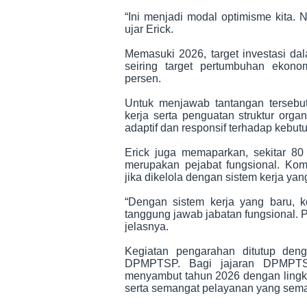
“Ini menjadi modal optimisme kita.
ujar Erick.
Memasuki 2026, target investasi da
seiring target pertumbuhan ekon
persen.
Untuk menjawab tantangan terseb
kerja serta penguatan struktur org
adaptif dan responsif terhadap kebut
Erick juga memaparkan, sekitar 8
merupakan pejabat fungsional. Komp
jika dikelola dengan sistem kerja yang
“Dengan sistem kerja yang baru, k
tanggung jawab jabatan fungsional. Pri
jelasnya.
Kegiatan pengarahan ditutup deng
DPMPTSP. Bagi jajaran DPMPTSP,
menyambut tahun 2026 dengan lingkun
serta semangat pelayanan yang semak