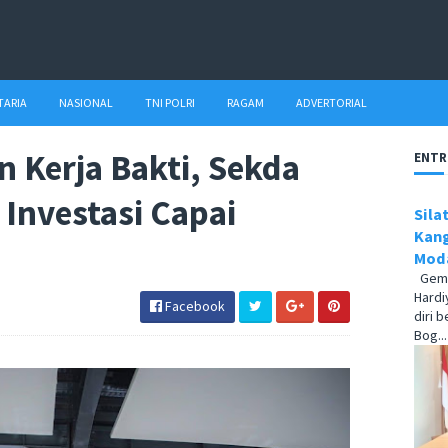
TARIA
NASIONAL
TNI POLRI
RAGAM
ADVERTORIAL
n Kerja Bakti, Sekda
ENTR
Investasi Capai
Sila
Kang
Moda
Gema1
Hardi
Facebook
diri 
Bog...