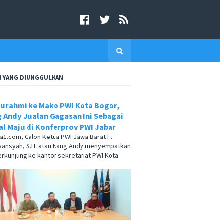
I YANG DIUNGGULKAN
turahmi ke Mako PWI Kota Bogor,
 Andy Jualan Gagasan Ini Sebagai
l Maju di Konferprov PWI Jabar
.com, Calon Ketua PWI Jawa Barat H.
yansyah, S.H. atau Kang Andy menyempatkan
berkunjung ke kantor sekretariat PWI Kota