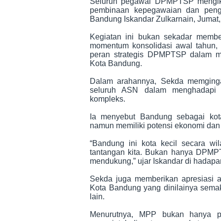
Seluruh pegawai DPMPTSP mengikut
pembinaan kepegawaian dan penga
Bandung Iskandar Zulkarnain, Jumat
Kegiatan ini bukan sekadar member
momentum konsolidasi awal tahun, 
peran strategis DPMPTSP dalam m
Kota Bandung.
Dalam arahannya, Sekda memginga
seluruh ASN dalam menghadapi 
kompleks.
Ia menyebut Bandung sebagai kot
namun memiliki potensi ekonomi dan 
“Bandung ini kota kecil secara wila
tantangan kita. Bukan hanya DPMPTS
mendukung,” ujar Iskandar di hadapa
Sekda juga memberikan apresiasi 
Kota Bandung yang dinilainya semak
lain.
Menurutnya, MPP bukan hanya pus