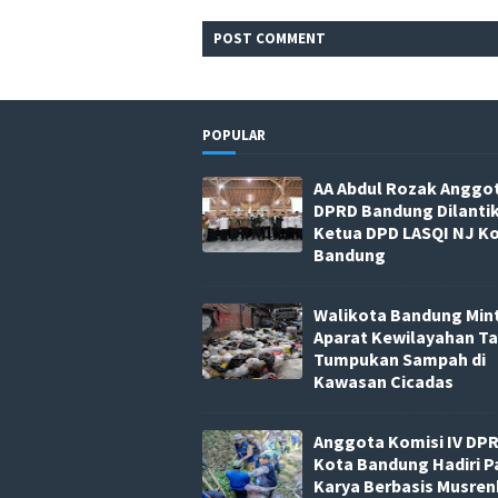
POST
COMMENT
POPULAR
AA Abdul Rozak Anggo
DPRD Bandung Dilanti
Ketua DPD LASQI NJ K
Bandung
Walikota Bandung Min
Aparat Kewilayahan T
Tumpukan Sampah di
Kawasan Cicadas
Anggota Komisi IV DP
Kota Bandung Hadiri P
Karya Berbasis Musre