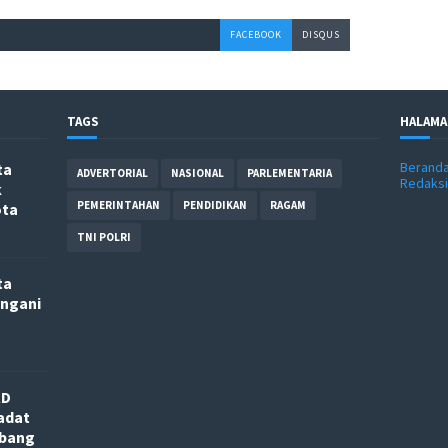
FACEBOOK
DISQUS
TAGS
HALAMA
Berand
ta
ADVERTORIAL
NASIONAL
PARLEMENTARIA
Redaksi
k
PEMERINTAHAN
PENDIDIKAN
RAGAM
ota
TNI POLRI
ta
angani
RD
adat
nbang