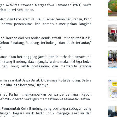
an aktivitas Yayasan Margasatwa Tamansari (YMT) serta
eh Menteri Kehutanan.
Alam dan Ekosistem (KSDAE) Kementerian Kehutanan, Prof.
 bahwa pencabutan izin tersebut merupakan langkah
i korban dari persoalan administratif. Pencabutan izin ini
bun Binatang Bandung terlindungi dan tidak terlantar,”
.
anan akan bertanggung jawab penuh terhadap perawatan
inatang Bandung dalam jangka waktu maksimal tiga bulan
 baru yang lebih profesional dan memenuhi standar
n masyarakat Jawa Barat, khususnya Kota Bandung. Satwa
us kita jaga bersama,” ujarnya.
ammad Farhan, menyampaikan bahwa pengamanan Kebun
et milik daerah sekaligus memastikan keselamatan satwa.
k Pemerintah Kota Bandung yang berfungsi sebagai ruang
ndungan. Negara wajib hadir untuk menjaga aset ini dan