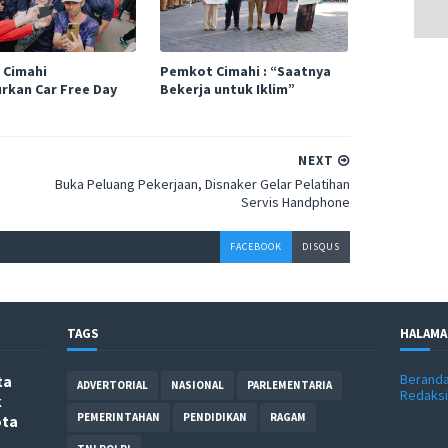
 Cimahi
Pemkot Cimahi : “Saatnya
rkan Car Free Day
Bekerja untuk Iklim”
NEXT
Buka Peluang Pekerjaan, Disnaker Gelar Pelatihan
Servis Handphone
FACEBOOK
DISQUS
TAGS
HALAMA
Berand
ta
ADVERTORIAL
NASIONAL
PARLEMENTARIA
Redaksi
k
PEMERINTAHAN
PENDIDIKAN
RAGAM
ota