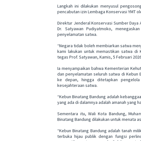
Langkah ini dilakukan menyusul pengosong
pencabutan izin Lembaga Konservasi YMT ol
Direktur Jenderal Konservasi Sumber Daya 
Dr. Satyawan Pudiyatmoko, menegaskan
penyelamatan satwa.
“Negara tidak boleh membiarkan satwa menjad
kami lakukan untuk memastikan satwa di Ke
tegas Prof. Satyawan, Kamis, 5 Februari 2026
Ia menyampaikan bahwa Kementerian Kehut
dan penyelamatan seluruh satwa di Kebun B
ke depan, hingga ditetapkan pengelola
kesejahteraan satwa.
“Kebun Binatang Bandung adalah kebanggaa
yang ada di dalamnya adalah amanah yang har
Sementara itu, Wali Kota Bandung, Muh
Binatang Bandung dilakukan untuk menata as
“Kebun Binatang Bandung adalah tanah mili
terbuka hijau publik dengan fungsi perli