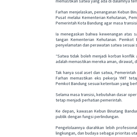
memastikan satwa yang ada di dalamnya terl
Farhan menjelaskan, penanganan Kebun Bin
Pusat melalui Kementerian Kehutanan, Peme
Pemerintah Kota Bandung agar masa transisi 
Ia menegaskan bahwa kewenangan atas sat
tangan Kementerian Kehutanan. Pemkot
penyelamatan dan perawatan satwa sesuai s
“Satwa tidak boleh menjadi korban konflik a
adalah memastikan mereka aman, dirawat, dan
Tak hanya soal aset dan satwa, Pemerintah
Farhan memastikan eks pekerja YMT teta
Pemkot Bandung sesuai ketentuan yang ber
Selama masa transisi, kebutuhan dasar opera
tetap menjadi perhatian pemerintah.
Ke depan, kawasan Kebun Binatang Bandung
publik dengan fungsi perlindungan.
Pengelolaannya diarahkan lebih profesion
lingkungan, dan budaya sebagai prioritas ut