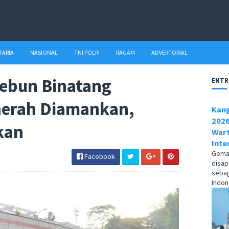
TARIA
NASIONAL
TNI POLRI
RAGAM
ADVERTORIAL
Kebun Binatang
ENTR
aerah Diamankan,
Kang
2026
kan
Wart
Inte
Gema1
Facebook
disap
sebag
Indone