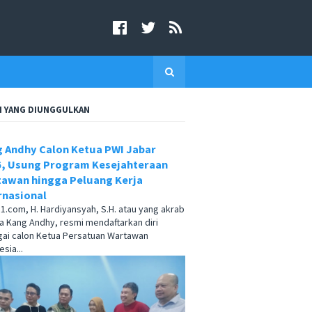
I YANG DIUNGGULKAN
 Andhy Calon Ketua PWI Jabar
, Usung Program Kesejahteraan
awan hingga Peluang Kerja
rnasional
.com, H. Hardiyansyah, S.H. atau yang akrab
a Kang Andhy, resmi mendaftarkan diri
ai calon Ketua Persatuan Wartawan
sia...