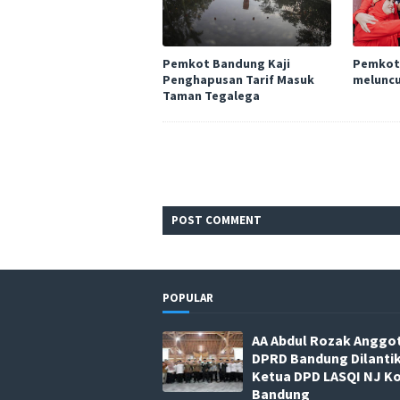
Pemkot Bandung Kaji
Pemkot
Penghapusan Tarif Masuk
meluncu
Taman Tegalega
POST
COMMENT
POPULAR
AA Abdul Rozak Anggo
DPRD Bandung Dilanti
Ketua DPD LASQI NJ K
Bandung