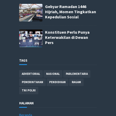
Gebyar Ramadan 1446
Hijriah, Momen Tingkatkan
Kepedulian Sosial
Konstituen Perlu Punya
Keterwakilan di Dewan
Pers
TAGS
ADVERTORIAL
NASIONAL
PARLEMENTARIA
PEMERINTAHAN
PENDIDIKAN
RAGAM
TNI POLRI
HALAMAN
Beranda