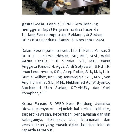
gema1.com,
Pansus 3 DPRD Kota Bandung
menggelar Rapat Kerja membahas Raperda
tentang Penyelenggaraan Reklame, di Gedung
DPRD Kota Bandung, Kamis, 28 November 2024.
Dalam kesempatan tersebut hadir Ketua Pansus 3
Dr. Ir. H. Juniarso Ridwan, SH., MH., M.Si., Wakil
Ketua Pansus 3 H. Sutaya, S.H., M.H., serta
Anggota Pansus H. Agus Andi Setyawan, S.Pd.I, H.
Iman Lestariyono, S.Si., Asep Robin, S.H., M.H., H. Ir.
Kurnia Solihat, Dr. Uung Tanuwidjaja, S.E., M.M., Aan
Andi Purnama, S.E., M.M., Mukhamad Adi Widyanto,
Mochamad Ulan Surlan, S.Tr.AKUN., dan Yoel
Yosaphat, S.T.
Ketua Pansus 3 DPRD Kota Bandung Juniarso
Ridwan menyoroti sejumlah hal terkait reklame,
seperti kawasan, ketertiban, pengawasan dan lain
sebagainya. Termasuk soal keamanan dan
kenyamanan yang masuk dalam kearfian lokal di
raperda tersebut.