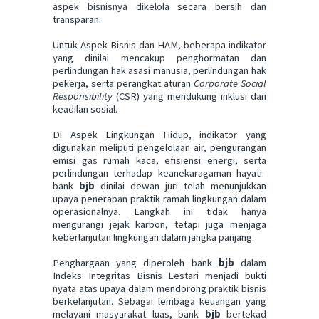
aspek bisnisnya dikelola secara bersih dan
transparan.
Untuk Aspek Bisnis dan HAM, beberapa indikator
yang dinilai mencakup penghormatan dan
perlindungan hak asasi manusia, perlindungan hak
pekerja, serta perangkat aturan
C
orporate
S
ocial
R
esponsibility
(CSR)
yang mendukung inklusi dan
keadilan sosial.
Di Aspek Lingkungan Hidup, indikator yang
digunakan meliputi pengelolaan air, pengurangan
emisi gas rumah kaca, efisiensi energi, serta
perlindungan terhadap keanekaragaman hayati.
bank
bjb
dinilai dewan juri telah
menunjukkan
upaya penerapan praktik ramah lingkungan dalam
operasionalnya. Langkah ini tidak hanya
mengurangi jejak karbon, tetapi juga menjaga
keberlanjutan lingkungan dalam jangka panjang.
Penghargaan yang diperoleh bank
bjb
dalam
Indeks Integritas Bisnis Lestari menjadi bukti
nyata atas upaya dalam mendorong praktik bisnis
berkelanjutan. Sebagai lembaga keuangan yang
melayani masyarakat luas, bank
bjb
bertekad