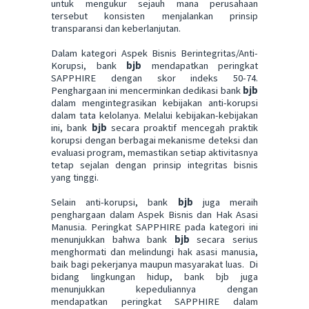
untuk mengukur sejauh mana perusahaan
tersebut konsisten menjalankan prinsip
transparansi dan keberlanjutan.
Dalam kategori Aspek Bisnis Berintegritas/Anti-
Korupsi, bank
bjb
mendapatkan peringkat
SAPPHIRE dengan skor indeks 50-74.
Penghargaan ini mencerminkan dedikasi bank
bjb
dalam mengintegrasikan kebijakan anti-korupsi
dalam tata kelolanya. Melalui kebijakan-kebijakan
ini, bank
bjb
secara proaktif mencegah praktik
korupsi dengan berbagai mekanisme deteksi dan
evaluasi program, memastikan setiap aktivitasnya
tetap sejalan dengan prinsip integritas bisnis
yang tinggi.
Selain anti-korupsi, bank
bjb
juga meraih
penghargaan dalam Aspek Bisnis dan Hak Asasi
Manusia. Peringkat SAPPHIRE pada kategori ini
menunjukkan bahwa bank
bjb
secara serius
menghormati dan melindungi hak asasi manusia,
baik bagi pekerjanya maupun masyarakat luas. Di
bidang lingkungan hidup, bank bjb juga
menunjukkan kepeduliannya dengan
mendapatkan peringkat SAPPHIRE dalam