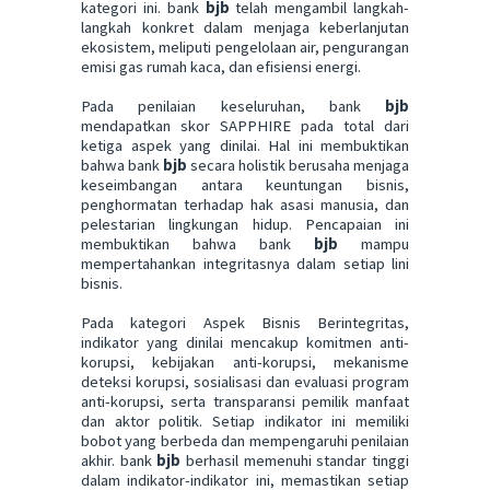
kategori ini. bank
bjb
telah mengambil langkah-
langkah konkret dalam menjaga keberlanjutan
ekosistem, meliputi pengelolaan air, pengurangan
emisi gas rumah kaca, dan efisiensi energi.
Pada penilaian keseluruhan, bank
bjb
mendapatkan skor SAPPHIRE pada total dari
ketiga aspek yang dinilai. Hal ini membuktikan
bahwa bank
bjb
secara holistik berusaha menjaga
keseimbangan antara keuntungan bisnis,
penghormatan terhadap hak asasi manusia, dan
pelestarian lingkungan hidup. Pencapaian ini
membuktikan bahwa bank
bjb
mampu
mempertahankan integritasnya dalam setiap lini
bisnis.
Pada kategori Aspek Bisnis Berintegritas,
indikator yang dinilai mencakup komitmen anti-
korupsi, kebijakan anti-korupsi, mekanisme
deteksi korupsi, sosialisasi dan evaluasi program
anti-korupsi, serta transparansi pemilik manfaat
dan aktor politik. Setiap indikator ini memiliki
bobot yang berbeda dan mempengaruhi penilaian
akhir.
b
ank
bjb
berhasil memenuhi standar tinggi
dalam indikator-indikator ini, memastikan setiap