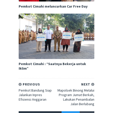
Pemkot Cimahi meluncurkan Car Free Day
Pemkot Cimahi : “Saatnya Bekerja untuk
Iklim”
PREVIOUS
NEXT
Pemkot Bandung Siap
Mapolsek Binong Melalui
Jalankan Inpres
Program Jumat Berkah,
Efisiensi Anggaran
Lakukan Penambalan
Jalan Berlubang