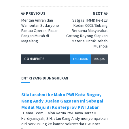
PREVIOUS
NEXT
Mentan Amran dan
Satgas TMMD ke-123
Wamentan Sudaryono
Kodim 0605/Subang
Pantau Operasi Pasar
Bersama Masyarakat
Pangan Murah di
Gotong Royong Siapkan
Magelang
Material untuk Rehab
Mushola
COMMENT
S
FACEBOOK
DISQUS
ENTRI YANG DIUNGGULKAN
Silaturahmi ke Mako PWI Kota Bogor,
Kang Andy Jualan Gagasan Ini Sebagai
Modal Maju di Konferprov PWI Jabar
Gema1.com, Calon Ketua PWI Jawa Barat H.
Hardiyansyah, S.H. atau Kang Andy menyempatkan
diri berkunjung ke kantor sekretariat PWI Kota