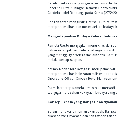
Setelah sukses dengan gerai pertama dan ke
Hotel As Putra Kuningan. Ramela Resto akh
Cordela Hotel Bandung, pada Kamis (27/2/20
Dengan tetap mengusung tema "Cultural tas
memperkenalkan dan melestarikan budaya ku
Mengedepankan Budaya Kuliner Indones
Ramela Resto menyajikan menu khas dari be
bahanbahan pilihan. Setiap hidangan diracik 
yang menggugah selera dan autentik. Kami 
melalui setiap suapan.
"Pembukaan store ketiga ini merupakan wuju
memperkena kan kelezatan kuliner Indonesia 
Operating Officer Omega Hotel Management
"Kami berharap Ramela Resto bisa meryadi 
tapi juga merasakan kekayaan budaya yang a
Konsep Desain yang Hangat dan Nyama
Selain menu yang memanjakan lidah, Ramela
suasana yang nyaman dan hangat dengan sen