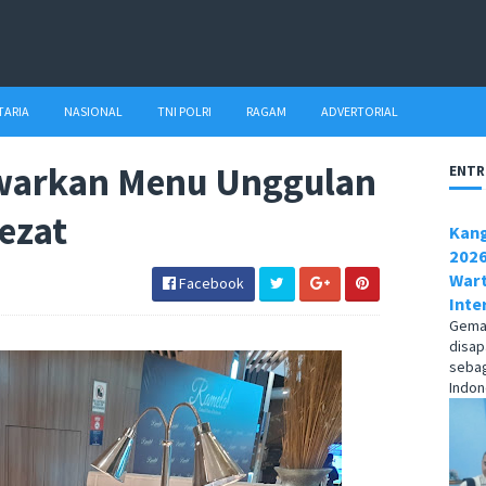
TARIA
NASIONAL
TNI POLRI
RAGAM
ADVERTORIAL
warkan Menu Unggulan
ENTR
ezat
Kang
2026
Wart
Facebook
Inte
Gema1
disap
sebag
Indone