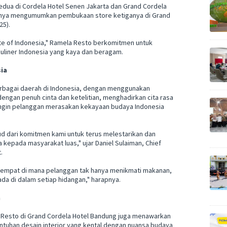
dua di Cordela Hotel Senen Jakarta dan Grand Cordela
irnya mengumumkan pembukaan store ketiganya di Grand
25).
te of Indonesia," Ramela Resto berkomitmen untuk
liner Indonesia yang kaya dan beragam.
ia
rbagai daerah di Indonesia, dengan menggunakan
dengan penuh cinta dan ketelitian, menghadirkan cita rasa
ingin pelanggan merasakan kekayaan budaya Indonesia
d dari komitmen kami untuk terus melestarikan dan
kepada masyarakat luas," ujar Daniel Sulaiman, Chief
.
tempat di mana pelanggan tak hanya menikmati makanan,
da di dalam setiap hidangan," harapnya.
n
 Resto di Grand Cordela Hotel Bandung juga menawarkan
tuhan desain interior yang kental dengan nuansa budaya