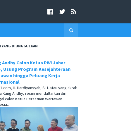
I YANG DIUNGGULKAN
 Andhy Calon Ketua PWI Jabar
, Usung Program Kesejahteraan
awan hingga Peluang Kerja
rnasional
.com, H. Hardiyansyah, S.H. atau yang akrab
a Kang Andhy, resmi mendaftarkan diri
ai calon Ketua Persatuan Wartawan
sia...