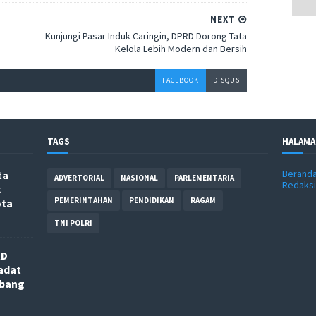
NEXT
Kunjungi Pasar Induk Caringin, DPRD Dorong Tata
Kelola Lebih Modern dan Bersih
FACEBOOK
DISQUS
TAGS
HALAMA
Berand
ta
ADVERTORIAL
NASIONAL
PARLEMENTARIA
Redaksi
k
PEMERINTAHAN
PENDIDIKAN
RAGAM
ota
TNI POLRI
RD
adat
nbang