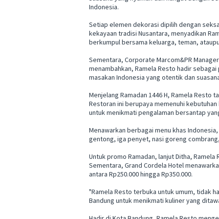
Indonesia.
Setiap elemen dekorasi dipilih dengan sek
kekayaan tradisi Nusantara, menyadikan Ra
berkumpul bersama keluarga, teman, ataupu
Sementara, Corporate Marcom&PR Manager 
menambahkan, Ramela Resto hadir sebagai pi
masakan Indonesia yang otentik dan suasan
Menjelang Ramadan 1446 H, Ramela Resto t
Restoran ini berupaya memenuhi kebutuhan
untuk menikmati pengalaman bersantap yan
Menawarkan berbagai menu khas Indonesia, 
gentong, iga penyet, nasi goreng combrang, 
Untuk promo Ramadan, lanjut Ditha, Ramela 
Sementara, Grand Cordela Hotel menawarkan
antara Rp250.000 hingga Rp350.000.
"Ramela Resto terbuka untuk umum, tidak h
Bandung untuk menikmati kuliner yang ditawar
Hadir di Kota Bandung, Ramela Resto menge