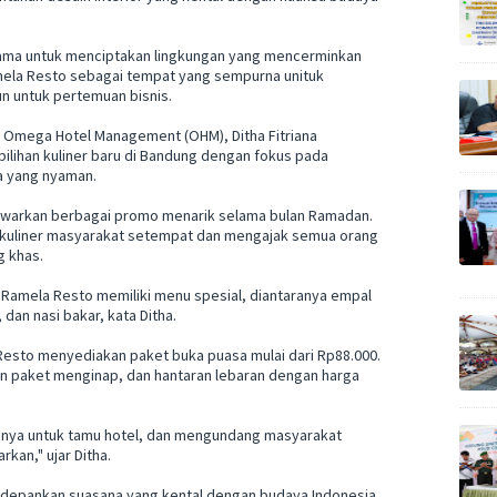
sama untuk menciptakan lingkungan yang mencerminkan
mela Resto sebagai tempat yang sempurna unituk
n untuk pertemuan bisnis.
Omega Hotel Management (OHM), Ditha Fitriana
lihan kuliner baru di Bandung dengan fokus pada
a yang nyaman.
awarkan berbagai promo menarik selama bulan Ramadan.
 kuliner masyarakat setempat dan mengajak semua orang
g khas.
Ramela Resto memiliki menu spesial, diantaranya empal
dan nasi bakar, kata Ditha.
Resto menyediakan paket buka puasa mulai dari Rp88.000.
 paket menginap, dan hantaran lebaran dengan harga
anya untuk tamu hotel, dan mengundang masyarakat
kan," ujar Ditha.
depankan suasana yang kental dengan budaya Indonesia,