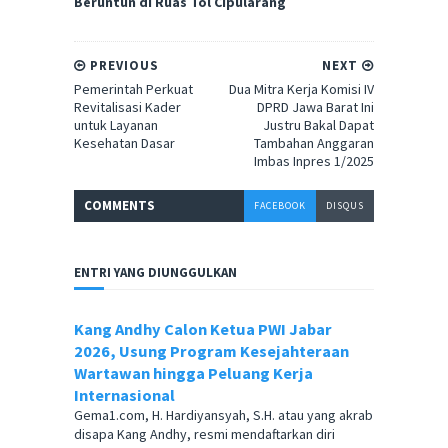
Beruntun di Ruas Tol Cipularang
PREVIOUS
NEXT
Pemerintah Perkuat
Dua Mitra Kerja Komisi IV
Revitalisasi Kader
DPRD Jawa Barat Ini
untuk Layanan
Justru Bakal Dapat
Kesehatan Dasar
Tambahan Anggaran
Imbas Inpres 1/2025
COMMENT
S
FACEBOOK
DISQUS
ENTRI YANG DIUNGGULKAN
Kang Andhy Calon Ketua PWI Jabar
2026, Usung Program Kesejahteraan
Wartawan hingga Peluang Kerja
Internasional
Gema1.com, H. Hardiyansyah, S.H. atau yang akrab
disapa Kang Andhy, resmi mendaftarkan diri