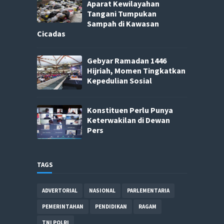
Aparat Kewilayahan
Tangani Tumpukan
Sampah di Kawasan
Cicadas
Gebyar Ramadan 1446
Hijriah, Momen Tingkatkan
Kepedulian Sosial
Konstituen Perlu Punya
Keterwakilan di Dewan
Pers
TAGS
ADVERTORIAL
NASIONAL
PARLEMENTARIA
PEMERINTAHAN
PENDIDIKAN
RAGAM
TNI POLRI