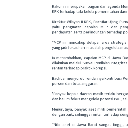
Rakor ini merupakan bagian dari agenda Mon
KPK terhadap tata kelola pemerintahan daer
Direktur Wilayah II KPK, Bachtiar Ujang P
yaitu penguatan capaian MCP dan peng
pendapatan serta perlindungan terhadap po
“MCP ini mencakup delapan area strategis y
yang jadi fokus hari ini adalah pengelolaan as
Ia menambahkan, capaian MCP di Jawa Bara
dilakukan melalui Survei Penilaian Integrit
rentan terhadap praktik korupsi.
Bachtiar menyoroti rendahnya kontribusi Pe
persen dari total anggaran.
"Banyak kepala daerah masih terlalu bergan
dan belum fokus mengelola potensi PAD, sala
Menurutnya, banyak aset milik pemerintah 
dengan baik, sehingga rentan terhadap sengk
“Nilai aset di Jawa Barat sangat tinggi,