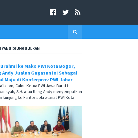
I YANG DIUNGGULKAN
turahmi ke Mako PWI Kota Bogor,
 Andy Jualan Gagasan Ini Sebagai
l Maju di Konferprov PWI Jabar
.com, Calon Ketua PWI Jawa Barat H.
yansyah, S.H. atau Kang Andy menyempatkan
berkunjung ke kantor sekretariat PWI Kota