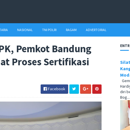
TARIA
NASIONAL
TNI POLRI
RAGAM
ADVERTORIAL
PK, Pemkot Bandung
ENTR
t Proses Sertifikasi
Sila
Kang
Moda
Gema1
Hardi
Facebook
diri 
Bog...