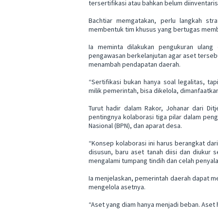
tersertifikasi atau bahkan belum diinventaris
Bachtiar memgatakan, perlu langkah stra
membentuk tim khusus yang bertugas membur
Ia meminta dilakukan pengukuran ulang 
pengawasan berkelanjutan agar aset terseb
menambah pendapatan daerah.
“Sertifikasi bukan hanya soal legalitas, ta
milik pemerintah, bisa dikelola, dimanfaat
Turut hadir dalam Rakor, Johanar dari Di
pentingnya kolaborasi tiga pilar dalam pe
Nasional (BPN), dan aparat desa.
“Konsep kolaborasi ini harus berangkat dar
disusun, baru aset tanah diisi dan diukur se
mengalami tumpang tindih dan celah penyala
Ia menjelaskan, pemerintah daerah dapat m
mengelola asetnya.
“Aset yang diam hanya menjadi beban. Aset 