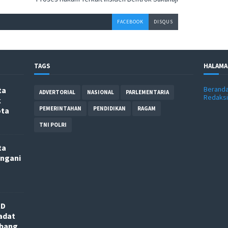
FACEBOOK
DISQUS
TAGS
HALAMA
Berand
ta
ADVERTORIAL
NASIONAL
PARLEMENTARIA
Redaksi
k
PEMERINTAHAN
PENDIDIKAN
RAGAM
ota
TNI POLRI
ta
angani
RD
adat
nbang