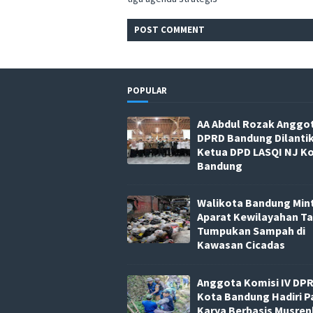
POST
COMMENT
POPULAR
AA Abdul Rozak Anggo
DPRD Bandung Dilanti
Ketua DPD LASQI NJ K
Bandung
Walikota Bandung Min
Aparat Kewilayahan T
Tumpukan Sampah di
Kawasan Cicadas
Anggota Komisi IV DP
Kota Bandung Hadiri P
Karya Berbasis Musre