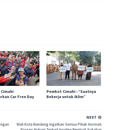
 Cimahi
Pemkot Cimahi : “Saatnya
rkan Car Free Day
Bekerja untuk Iklim”
NEXT
engan
Wali Kota Bandung Ingatkan Semua Pihak Hormati
Proses Hukum Terkait Insiden Bentrok Sukahaji