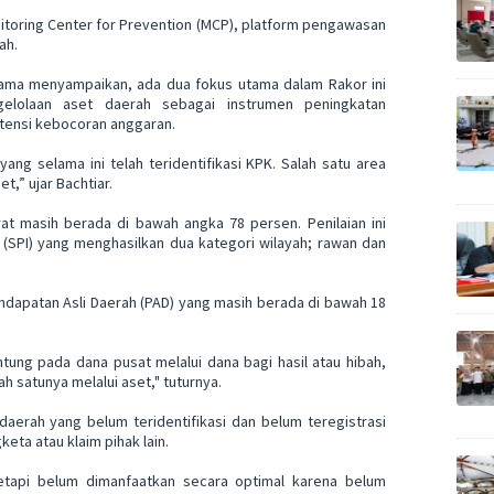
itoring Center for Prevention (MCP), platform pengawasan
ah.
urnama menyampaikan, ada dua fokus utama dalam Rakor ini
elolaan aset daerah sebagai instrumen peningkatan
tensi kebocoran anggaran.
ang selama ini telah teridentifikasi KPK. Salah satu area
et,” ujar Bachtiar.
t masih berada di bawah angka 78 persen. Penilaian ini
as (SPI) yang menghasilkan dua kategori wilayah; rawan dan
ndapatan Asli Daerah (PAD) yang masih berada di bawah 18
tung pada dana pusat melalui dana bagi hasil atau hibah,
h satunya melalui aset," tuturnya.
daerah yang belum teridentifikasi dan belum teregistrasi
eta atau klaim pihak lain.
 tetapi belum dimanfaatkan secara optimal karena belum