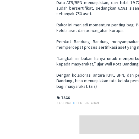
Data ATR/BPN menunjukkan, dari total 19.7
sudah bersertifikat, sedangkan 6.981 sisan
sebanyak 750 aset.
Rakor ini menjadi momentum penting bagi P
kelola aset dan pencegahan korupsi.
Pemkot Bandung Bandung menyampaikan 
mempercepat proses sertifikasi aset yang m
“Langkah ini bukan hanya untuk memperkuat
kepada masyarakat,” ujar Wali Kota Bandun
Dengan kolaborasi antara KPK, BPN, dan p
Bandung, bisa menunjukkan tata kelola peme
bagi masyarakat. (ziz)
TAGS
NASIONAL
X
PEMERINTAHAN