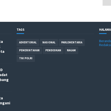
TAGS
HALAMA
Berand
ta
ADVERTORIAL
NASIONAL
PARLEMENTARIA
Redaksi
k
PEMERINTAHAN
PENDIDIKAN
RAGAM
ota
TNI POLRI
RD
adat
nbang
ta
angani