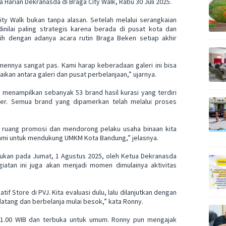
Harian Dekranasda di Braga City Walk, Rabu 30 Juli 2025.
ity Walk bukan tanpa alasan. Setelah melalui serangkaian
inilai paling strategis karena berada di pusat kota dan
bih dengan adanya acara rutin Braga Beken setiap akhir
nnya sangat pas. Kami harap keberadaan galeri ini bisa
kan antara galeri dan pusat perbelanjaan,” ujarnya.
 menampilkan sebanyak 53 brand hasil kurasi yang terdiri
liner. Semua brand yang dipamerkan telah melalui proses
n ruang promosi dan mendorong pelaku usaha binaan kita
 kami untuk mendukung UMKM Kota Bandung,” jelasnya.
akukan pada Jumat, 1 Agustus 2025, oleh Ketua Dekranasda
iatan ini juga akan menjadi momen dimulainya aktivitas
if Store di PVJ. Kita evaluasi dulu, lalu dilanjutkan dengan
atang dan berbelanja mulai besok,” kata Ronny.
l 11.00 WIB dan terbuka untuk umum. Ronny pun mengajak