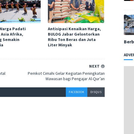
Warga Padati
Antisipasi Kenaikan Harga,
 Asia Afrika,
BULOG Jabar Gelontorkan
g Semakin
Ribu Ton Beras dan Juta
Berb
ia
Liter Minyak
ADVE
NEXT
tal
Pemkot Cimahi Gelar Kegiatan Peningkatan
Wawasan bagi Pengajar Al-Qur’an
FACEBOOK
DISQUS