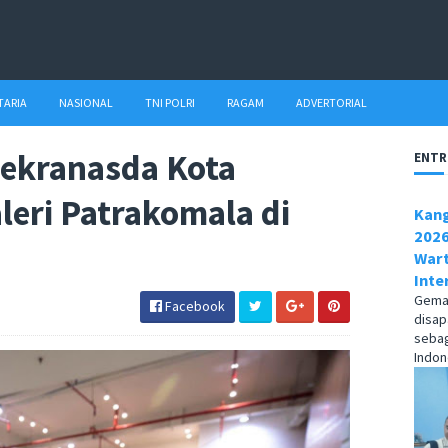
TARIA
NASIONAL
TNI POLRI
RAGAM
ADVERTORIAL
ekranasda Kota
ENTR
eri Patrakomala di
Kang
2026
Wart
Inte
Gema1
Facebook
disap
sebag
Indone