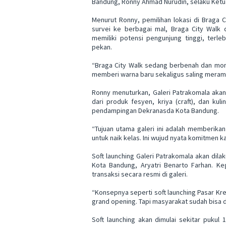
Bandung, Ronny Ahmad Nurudin, selaku Ketua 
Menurut Ronny, pemilihan lokasi di Braga C
survei ke berbagai mal, Braga City Walk d
memiliki potensi pengunjung tinggi, terle
pekan.
“Braga City Walk sedang berbenah dan mome
memberi warna baru sekaligus saling meramai
Ronny menuturkan, Galeri Patrakomala akan
dari produk fesyen, kriya (craft), dan ku
pendampingan Dekranasda Kota Bandung.
“Tujuan utama galeri ini adalah memberika
untuk naik kelas. Ini wujud nyata komitmen
Soft launching Galeri Patrakomala akan dil
Kota Bandung, Aryatri Benarto Farhan. Keg
transaksi secara resmi di galeri.
“Konsepnya seperti soft launching Pasar Kreat
grand opening. Tapi masyarakat sudah bisa d
Soft launching akan dimulai sekitar puku