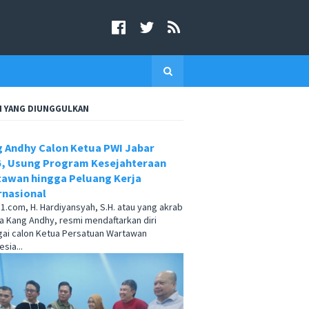
I YANG DIUNGGULKAN
 Andhy Calon Ketua PWI Jabar
, Usung Program Kesejahteraan
awan hingga Peluang Kerja
rnasional
.com, H. Hardiyansyah, S.H. atau yang akrab
a Kang Andhy, resmi mendaftarkan diri
ai calon Ketua Persatuan Wartawan
sia...