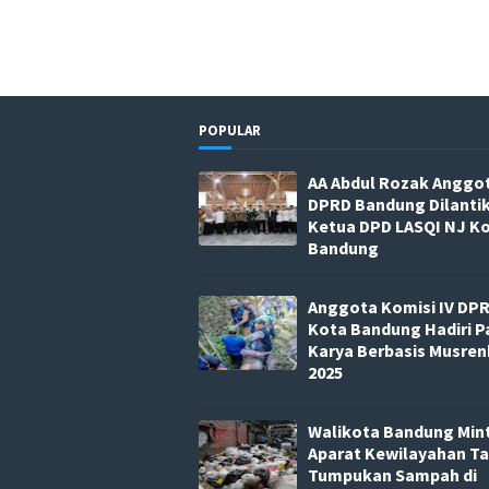
POPULAR
AA Abdul Rozak Anggo
DPRD Bandung Dilanti
Ketua DPD LASQI NJ K
Bandung
Anggota Komisi IV DP
Kota Bandung Hadiri P
Karya Berbasis Musre
2025
Walikota Bandung Min
Aparat Kewilayahan T
Tumpukan Sampah di