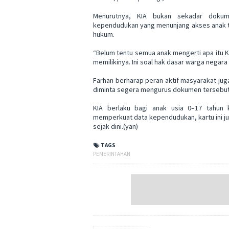
Menurutnya, KIA bukan sekadar dokume
kependudukan yang menunjang akses anak te
hukum.
“Belum tentu semua anak mengerti apa itu K
memilikinya. Ini soal hak dasar warga negara
Farhan berharap peran aktif masyarakat ju
diminta segera mengurus dokumen tersebut 
KIA berlaku bagi anak usia 0–17 tahun k
memperkuat data kependudukan, kartu ini j
sejak dini.(yan)
TAGS
PEMERINTAHAN