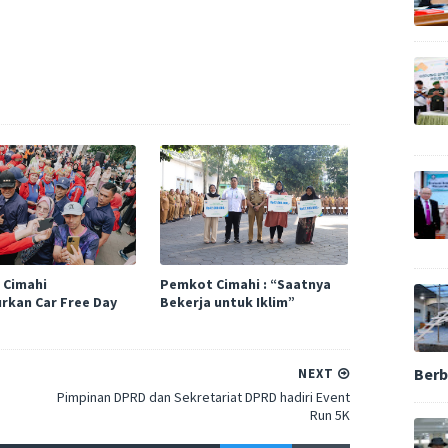
 Cimahi
Pemkot Cimahi : “Saatnya
rkan Car Free Day
Bekerja untuk Iklim”
Berb
NEXT
Pimpinan DPRD dan Sekretariat DPRD hadiri Event
Run 5K