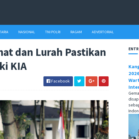
TARIA
NASIONAL
TNI POLRI
RAGAM
ADVERTORIAL
at dan Lurah Pastikan
ENTR
ki KIA
Kang
2026
Wart
Facebook
Inte
Gema1
disap
sebag
Indone