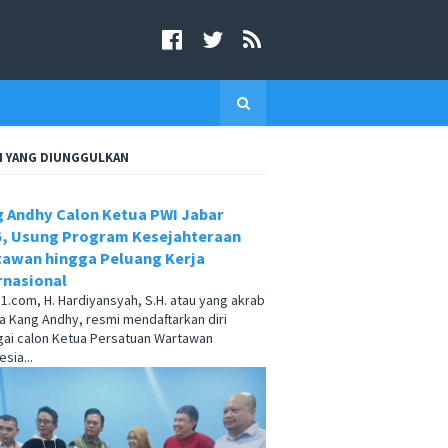
I YANG DIUNGGULKAN
 Andhy Calon Ketua PWI Jabar
, Usung Program Kesejahteraan
awan hingga Peluang Kerja
rnasional
.com, H. Hardiyansyah, S.H. atau yang akrab
a Kang Andhy, resmi mendaftarkan diri
ai calon Ketua Persatuan Wartawan
sia...