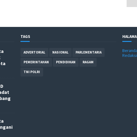
TAGS
HALAMA
Berand
ta
ADVERTORIAL
NASIONAL
PARLEMENTARIA
Redaksi
k
PEMERINTAHAN
PENDIDIKAN
RAGAM
ota
TNI POLRI
RD
adat
nbang
ta
angani