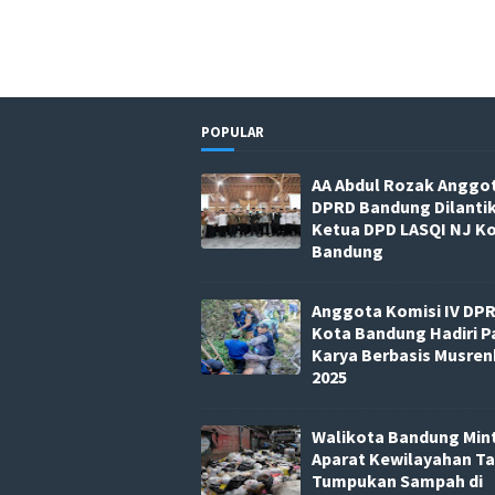
POPULAR
AA Abdul Rozak Anggo
DPRD Bandung Dilanti
Ketua DPD LASQI NJ K
Bandung
Anggota Komisi IV DP
Kota Bandung Hadiri P
Karya Berbasis Musre
2025
Walikota Bandung Min
Aparat Kewilayahan T
Tumpukan Sampah di