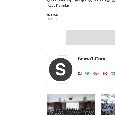
pendekatan edukatif dan solutif, sejala
(Agus Kemplu)
TAGS
TNI POLRI
Gema1.Com
#