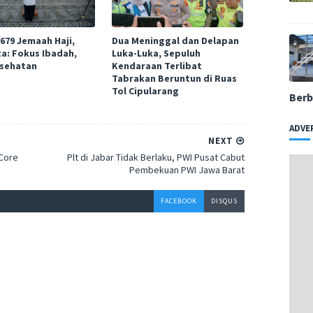
.679 Jemaah Haji,
Dua Meninggal dan Delapan
ta: Fokus Ibadah,
Luka-Luka, Sepuluh
sehatan
Kendaraan Terlibat
Tabrakan Beruntun di Ruas
Tol Cipularang
Berb
ADVE
NEXT
 Core
Plt di Jabar Tidak Berlaku, PWI Pusat Cabut
Pembekuan PWI Jawa Barat
FACEBOOK
DISQUS