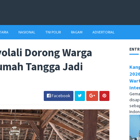
TARIA
NASIONAL
TNI POLRI
RAGAM
ADVERTORIAL
olali Dorong Warga
ENTR
umah Tangga Jadi
Kang
2026
Wart
Inte
Gema1
Facebook
disap
sebag
Indone