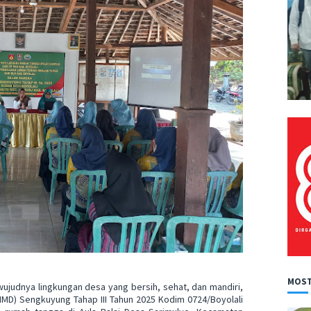
MOST
judnya lingkungan desa yang bersih, sehat, dan mandiri,
D) Sengkuyung Tahap III Tahun 2025 Kodim 0724/Boyolali