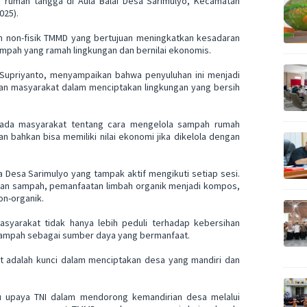
rumah tangga di Aula Balai Desa Sarimulyo, Kecamatan
025).
m non-fisik TMMD yang bertujuan meningkatkan kesadaran
mpah yang ramah lingkungan dan bernilai ekonomis.
 Supriyanto, menyampaikan bahwa penyuluhan ini menjadi
 dan masyarakat dalam menciptakan lingkungan yang bersih
ada masyarakat tentang cara mengelola sampah rumah
n bahkan bisa memiliki nilai ekonomi jika dikelola dengan
a Desa Sarimulyo yang tampak aktif mengikuti setiap sesi.
an sampah, pemanfaatan limbah organik menjadi kompos,
on-organik.
asyarakat tidak hanya lebih peduli terhadap kebersihan
sampah sebagai sumber daya yang bermanfaat.
at adalah kunci dalam menciptakan desa yang mandiri dan
tu upaya TNI dalam mendorong kemandirian desa melalui