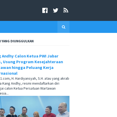
I YANG DIUNGGULKAN
 Andhy Calon Ketua PWI Jabar
, Usung Program Kesejahteraan
awan hingga Peluang Kerja
rnasional
.com, H. Hardiyansyah, S.H. atau yang akrab
a Kang Andhy, resmi mendaftarkan diri
ai calon Ketua Persatuan Wartawan
sia...