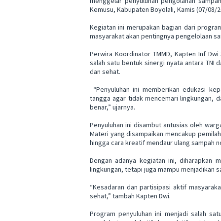
menggelar penyuluhan pengolahan sampah 
Kemusu, Kabupaten Boyolali, Kamis (07/08/2
Kegiatan ini merupakan bagian dari progra
masyarakat akan pentingnya pengelolaan sa
Perwira Koordinator TMMD, Kapten Inf Dwi
salah satu bentuk sinergi nyata antara TNI
dan sehat.
“Penyuluhan ini memberikan edukasi kep
tangga agar tidak mencemari lingkungan, da
benar,” ujarnya.
Penyuluhan ini disambut antusias oleh warg
Materi yang disampaikan mencakup pemilah
hingga cara kreatif mendaur ulang sampah n
Dengan adanya kegiatan ini, diharapkan m
lingkungan, tetapi juga mampu menjadikan 
“Kesadaran dan partisipasi aktif masyarak
sehat,” tambah Kapten Dwi.
Program penyuluhan ini menjadi salah sa