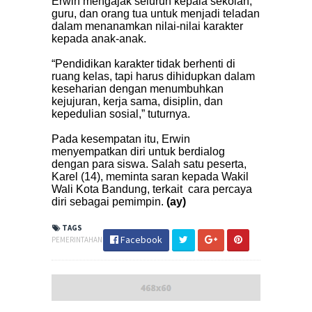
Erwin mengajak seluruh kepala sekolah,
guru, dan orang tua untuk menjadi teladan
dalam menanamkan nilai-nilai karakter
kepada anak-anak.
“Pendidikan karakter tidak berhenti di
ruang kelas, tapi harus dihidupkan dalam
keseharian dengan menumbuhkan
kejujuran, kerja sama, disiplin, dan
kepedulian sosial,” tuturnya.
Pada kesempatan itu, Erwin
menyempatkan diri untuk berdialog
dengan para siswa. Salah satu peserta,
Karel (14), meminta saran kepada Wakil
Wali Kota Bandung, terkait cara percaya
diri sebagai pemimpin.
(ay)
TAGS
Facebook
PEMERINTAHAN