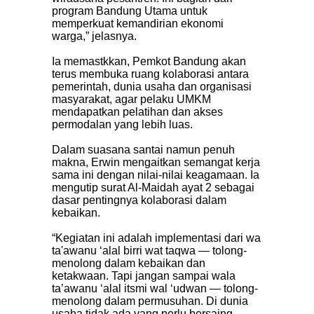
program Bandung Utama untuk
memperkuat kemandirian ekonomi
warga,” jelasnya.
Ia memastkkan, Pemkot Bandung akan
terus membuka ruang kolaborasi antara
pemerintah, dunia usaha dan organisasi
masyarakat, agar pelaku UMKM
mendapatkan pelatihan dan akses
permodalan yang lebih luas.
Dalam suasana santai namun penuh
makna, Erwin mengaitkan semangat kerja
sama ini dengan nilai-nilai keagamaan. Ia
mengutip surat Al-Maidah ayat 2 sebagai
dasar pentingnya kolaborasi dalam
kebaikan.
“Kegiatan ini adalah implementasi dari wa
ta'awanu ‘alal birri wat taqwa — tolong-
menolong dalam kebaikan dan
ketakwaan. Tapi jangan sampai wala
ta’awanu ‘alal itsmi wal ‘udwan — tolong-
menolong dalam permusuhan. Di dunia
usaha tidak ada yang perlu bersaing