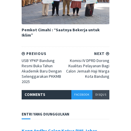
Pemkot Cimahi : “Saatnya Bekerja untuk
Iklim”
PREVIOUS
NEXT
USB YPKP Bandung
Komisi IV DPRD Dorong
Resmi Buka Tahun
Kualitas Pelayanan Bagi
Akademik Baru Dengan
Calon Jemaah Haji Warga
Selenggarakan PKKMB
Kota Bandung
2025
COMMENT
S
FACEBOOK
DISQUS
ENTRI YANG DIUNGGULKAN
Kang Andhy Calon Ketua PWI Jabar