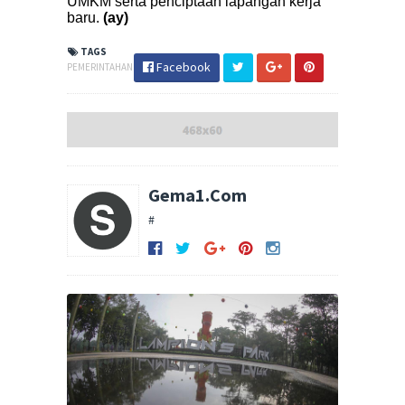
UMKM serta penciptaan lapangan kerja
baru.
(ay)
TAGS
Facebook
PEMERINTAHAN
Gema1.Com
#