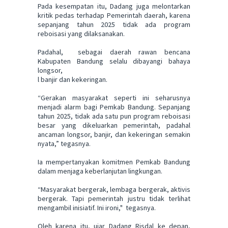
Pada kesempatan itu, Dadang juga melontarkan
kritik pedas terhadap Pemerintah daerah, karena
sepanjang tahun 2025 tidak ada program
reboisasi yang dilaksanakan.
Padahal, sebagai daerah rawan bencana
Kabupaten Bandung selalu dibayangi bahaya
longsor,
l banjir dan kekeringan.
“Gerakan masyarakat seperti ini seharusnya
menjadi alarm bagi Pemkab Bandung. Sepanjang
tahun 2025, tidak ada satu pun program reboisasi
besar yang dikeluarkan pemerintah, padahal
ancaman longsor, banjir, dan kekeringan semakin
nyata,” tegasnya.
Ia mempertanyakan komitmen Pemkab Bandung
dalam menjaga keberlanjutan lingkungan.
“Masyarakat bergerak, lembaga bergerak, aktivis
bergerak. Tapi pemerintah justru tidak terlihat
mengambil inisiatif. Ini ironi," tegasnya.
Oleh karena itu, ujar Dadang Risdal ke depan,