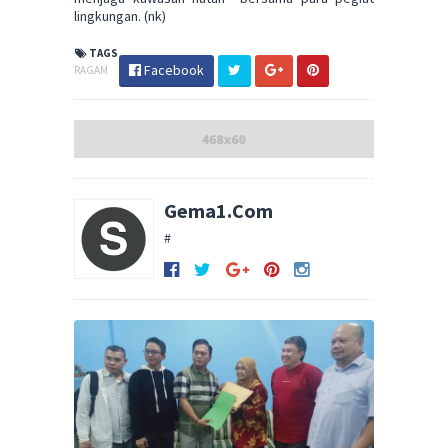
lingkungan. (nk)
TAGS
Facebook
RAGAM
Gema1.Com
#