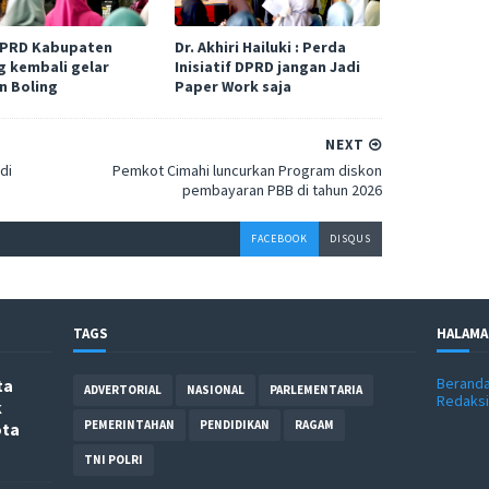
DPRD Kabupaten
Dr. Akhiri Hailuki : Perda
 kembali gelar
Inisiatif DPRD jangan Jadi
n Boling
Paper Work saja
NEXT
di
Pemkot Cimahi luncurkan Program diskon
pembayaran PBB di tahun 2026
FACEBOOK
DISQUS
TAGS
HALAMA
Berand
ta
ADVERTORIAL
NASIONAL
PARLEMENTARIA
Redaksi
k
PEMERINTAHAN
PENDIDIKAN
RAGAM
ota
TNI POLRI