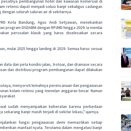
h pesatnya pembangunan hotel dan kawasan komersial di
m retensi dapat menjadi solusi banjir sekaligus cadangan
g dengan seluruh saluran air di sekitarnya.
 DPRD Kota Bandung, Agus Andi Setyawan, menekankan
ian program DSDABM dengan RPJMD hingga 2029. Ia menilai
akan persoalan klasik yang harus diselesaikan secara
un, mulai 2025 hingga landing di 2029. Semua harus sesuai
data dan peta kondisi jalan, trotoar, dan drainase secara
asan dan distribusi program pembangunan dapat dilakukan
H. Sutaya, menyoroti lemahnya perencanaan dan pengawasan
unan kolam retensi yang menelan anggaran besar. Namun
syarakat.
awal sudah menyampaikan keberatan karena perbedaan
a sekarang banjir masih terjadi di sekitar lokasi," ujarnya.
njalankan fungsi pengawasan demi memastikan setiap
mberikan manfaat nyata. Terutama dalam mengatasi banjir