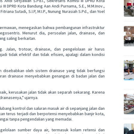
s Andi Setyawan S.Pd.I., Sekretaris Komisi III DPRD Kota
i III DPRD Kota Bandung Aan Andi Purnama, S.E., M.M.Inov.,
 Fitriana Sutadi, S.I.P, M.I.P., Nunung Nurasiah S.Pd., dan Yoel
 Hermawan, menegaskan bahwa pembangunan infrastruktur
egosentris. Menurut dia, persoalan jalan, drainase, dan
ng saling berkaitan.
. Jalan, trotoar, drainase, dan pengelolaan air harus
adi tidak efektif dan tidak efisien, apalagi dalam kondisi
n disebabkan oleh sistem drainase yang tidak berfungsi
luran drainase menyebabkan genangan di badan jalan dan
baik, kerusakan jalan tidak akan separah sekarang. Karena
drainasenya," ujarnya.
bang kontrol dan saluran masuk air di sepanjang jalan dan
kan terus terjadi dan berpotensi menyebabkan banjir kota,
 sungai tanpa pengendalian yang memadai.
gelolaan sumber daya air, termasuk kolam retensi dan