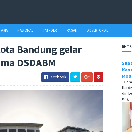
TARIA
NASIONAL
TNI POLRI
RAGAM
ADVERTORIAL
Kota Bandung gelar
ENTR
sama DSDABM
Sila
Kang
Moda
Facebook
Gema1
Hardi
diri 
Bog...