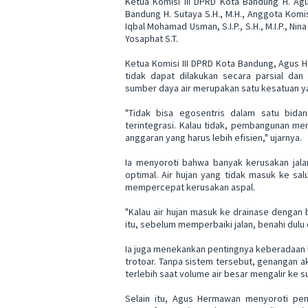
Ketua Komisi III DPRD Kota Bandung H. Agu
Bandung H. Sutaya S.H., M.H., Anggota Komis
Iqbal Mohamad Usman, S.I.P., S.H., M.I.P., Nina
Yosaphat S.T.
Ketua Komisi III DPRD Kota Bandung, Agus
tidak dapat dilakukan secara parsial dan 
sumber daya air merupakan satu kesatuan ya
"Tidak bisa egosentris dalam satu bidang
terintegrasi. Kalau tidak, pembangunan menj
anggaran yang harus lebih efisien," ujarnya.
Ia menyoroti bahwa banyak kerusakan jala
optimal. Air hujan yang tidak masuk ke sa
mempercepat kerusakan aspal.
"Kalau air hujan masuk ke drainase dengan 
itu, sebelum memperbaiki jalan, benahi dulu 
Ia juga menekankan pentingnya keberadaan lu
trotoar. Tanpa sistem tersebut, genangan a
terlebih saat volume air besar mengalir ke
Selain itu, Agus Hermawan menyoroti pen