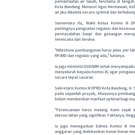
pemanfaatan air tanah, terutama di tenga
Kota Bandung. Menurut Agus Hermawan, kola
air jika dikelola secara optimal dan terhubun
Sementara itu, Wakil Ketua Komisi III
pentingnya penguatan regulasi dan kesesua
permasalahan banjir dan genangan merup
terencana dan terukur.
"Milestone pembangunan harus jelas per tah
RPJMD dan regulasi yang ada," katanya.
Ia juga meminta DSDABM untuk menyampaikan 
menyeluruh kepada Komisi III, agar pengaw
secara tepat sasaran.
Sekretaris Komisi III DPRD Kota Bandung, 
pada sejumlah proyek, khususnya pembang
belum memberikan manfaat optimal bagi ma
"Perencanaan harus matang. Kami sejak 
elevasi lahan yang signifikan. Faktanya, hingg
Ia juga menegaskan bahwa Komisi III me
anggaran yang dialokasikan benar-benar me