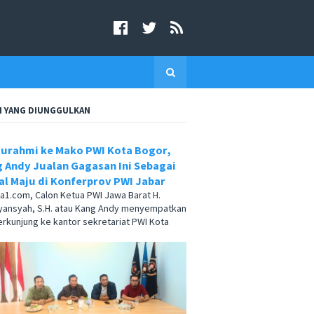
I YANG DIUNGGULKAN
turahmi ke Mako PWI Kota Bogor,
 Andy Jualan Gagasan Ini Sebagai
l Maju di Konferprov PWI Jabar
.com, Calon Ketua PWI Jawa Barat H.
yansyah, S.H. atau Kang Andy menyempatkan
berkunjung ke kantor sekretariat PWI Kota