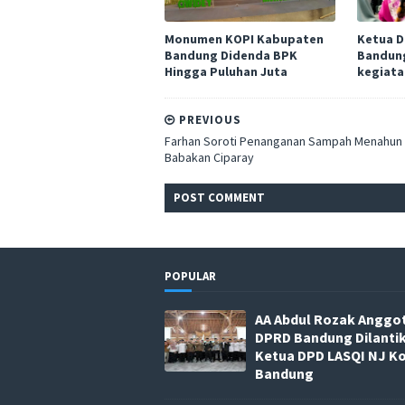
Monumen KOPI Kabupaten
Ketua 
Bandung Didenda BPK
Bandung
Hingga Puluhan Juta
kegiata
PREVIOUS
Farhan Soroti Penanganan Sampah Menahun 
Babakan Ciparay
POST
COMMENT
POPULAR
AA Abdul Rozak Anggo
DPRD Bandung Dilanti
Ketua DPD LASQI NJ K
Bandung