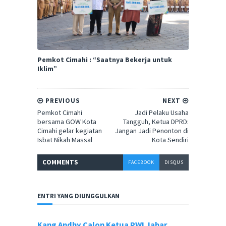
Pemkot Cimahi : “Saatnya Bekerja untuk
Iklim”
PREVIOUS
NEXT
Pemkot Cimahi
Jadi Pelaku Usaha
bersama GOW Kota
Tangguh, Ketua DPRD:
Cimahi gelar kegiatan
Jangan Jadi Penonton di
Isbat Nikah Massal
Kota Sendiri
COMMENT
S
FACEBOOK
DISQUS
ENTRI YANG DIUNGGULKAN
Kang Andhy Calon Ketua PWI Jabar