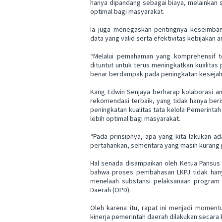
hanya dipandang sebagai biaya, melainkan
optimal bagi masyarakat.
Ia juga menegaskan pentingnya keseimban
data yang valid serta efektivitas kebijaka
“Melalui pemahaman yang komprehensif te
dituntut untuk terus meningkatkan kualitas
benar berdampak pada peningkatan kesejah
Kang Edwin Senjaya berharap kolaborasi ant
rekomendasi terbaik, yang tidak hanya beri
peningkatan kualitas tata kelola Pemerinta
lebih optimal bagi masyarakat.
“Pada prinsipnya, apa yang kita lakukan a
pertahankan, sementara yang masih kurang pe
Hal senada disampaikan oleh Ketua Pansus
bahwa proses pembahasan LKPJ tidak hanya 
menelaah substansi pelaksanaan program y
Daerah (OPD).
Oleh karena itu, rapat ini menjadi moment
kinerja pemerintah daerah dilakukan secara