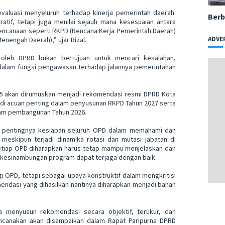
aluasi menyeluruh terhadap kinerja pemerintah daerah.
Berb
tratif, tetapi juga menilai sejauh mana kesesuaian antara
canaan seperti RKPD (Rencana Kerja Pemerintah Daerah)
ADVE
engah Daerah),” ujar Rizal.
 oleh DPRD bukan bertujuan untuk mencari kesalahan,
dalam fungsi pengawasan terhadap jalannya pemerintahan
15 akan dirumuskan menjadi rekomendasi resmi DPRD Kota
i acuan penting dalam penyusunan RKPD Tahun 2027 serta
am pembangunan Tahun 2026.
kan pentingnya kesiapan seluruh OPD dalam memahami dan
meskipun terjadi dinamika rotasi dan mutasi jabatan di
etiap OPD diharapkan harus tetap mampu menjelaskan dan
kesinambungan program dapat terjaga dengan baik.
gi OPD, tetapi sebagai upaya konstruktif dalam mengkritisi
mendasi yang dihasilkan nantinya diharapkan menjadi bahan
a menyusun rekomendasi secara objektif, terukur, dan
ncanakan akan disampaikan dalam Rapat Paripurna DPRD