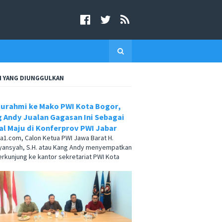
I YANG DIUNGGULKAN
turahmi ke Mako PWI Kota Bogor,
 Andy Jualan Gagasan Ini Sebagai
l Maju di Konferprov PWI Jabar
.com, Calon Ketua PWI Jawa Barat H.
yansyah, S.H. atau Kang Andy menyempatkan
berkunjung ke kantor sekretariat PWI Kota