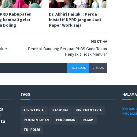
DPRD Kabupaten
Dr. Akhiri Hailuki : Perda
 kembali gelar
Inisiatif DPRD jangan Jadi
n Boling
Paper Work saja
NEXT
aker:
Pemkot Bandung Perkuat PHBS Guna Tekan
Penyakit Tidak Menular
FACEBOOK
DISQUS
TAGS
HALAMA
Berand
ta
ADVERTORIAL
NASIONAL
PARLEMENTARIA
Redaksi
k
PEMERINTAHAN
PENDIDIKAN
RAGAM
ota
TNI POLRI