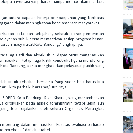
 sebagai investasi yang harus mampu memberikan manfaat
gan antara capaian kinerja pembangunan yang berbasis
n anggaran dalam meningkatkan kesejahteraan masyarakat.
rhadap data dan kebijakan, seluruh jajaran pemerintah
 pelayanan publik serta memastikan setiap program benar-
teraan masyarakat Kota Bandung,” ungkapnya.
ara legislatif dan eksekutif ini dapat terus menghasilkan
si masukan, tetapi juga kritik konstruktif guna mendorong
h Kota Bandung, serta menghadirkan pelayanan publik yang
dalah untuk kebaikan bersama. Yang sudah baik harus kita
rlu kita perbaiki bersama,” tuturnya.
 15 DPRD Kota Bandung, Rizal Khairul, yang menambahkan
difokuskan pada aspek administratif, tetapi lebih jauh
ang telah dijalankan oleh seluruh Organisasi Perangkat
um penting dalam memastikan kualitas evaluasi terhadap
 komprehensif dan akuntabel.