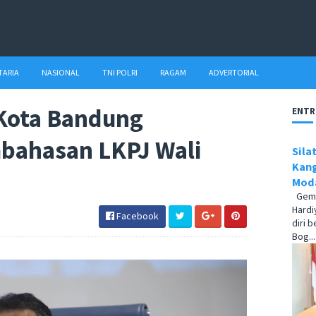
TARIA
NASIONAL
TNI POLRI
RAGAM
ADVERTORIAL
Kota Bandung
ENTR
bahasan LKPJ Wali
Sila
Kang
Moda
Gema1
Hardi
Facebook
diri 
Bog...