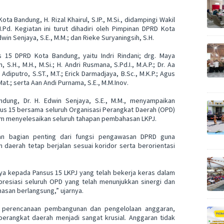
a Bandung, H. Rizal Khairul, S.IP., M.Si., didampingi Wakil
Pd. Kegiatan ini turut dihadiri oleh Pimpinan DPRD Kota
Edwin Senjaya, S.E., M.M.; dan Rieke Suryaningsih, S.H.
s 15 DPRD Kota Bandung, yaitu Indri Rindani; drg. Maya
, S.H., M.H., M.Si.; H. Andri Rusmana, S.Pd.I., M.A.P.; Dr. Aa
Adiputro, S.ST., M.T.; Erick Darmadjaya, B.Sc., M.K.P.; Agus
Mat.; serta Aan Andi Purnama, S.E., M.M.Inov.
dung, Dr. H. Edwin Senjaya, S.E., M.M., menyampaikan
nsus 15 bersama seluruh Organisasi Perangkat Daerah (OPD)
am menyelesaikan seluruh tahapan pembahasan LKPJ.
an bagian penting dari fungsi pengawasan DPRD guna
aerah tetap berjalan sesuai koridor serta berorientasi
a kepada Pansus 15 LKPJ yang telah bekerja keras dalam
resiasi seluruh OPD yang telah menunjukkan sinergi dan
asan berlangsung,” ujarnya.
m perencanaan pembangunan dan pengelolaan anggaran,
erangkat daerah menjadi sangat krusial. Anggaran tidak