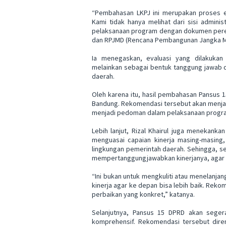
“Pembahasan LKPJ ini merupakan proses ev
Kami tidak hanya melihat dari sisi adminis
pelaksanaan program dengan dokumen peren
dan RPJMD (Rencana Pembangunan Jangka Men
Ia menegaskan, evaluasi yang dilakukan
melainkan sebagai bentuk tanggung jawab 
daerah.
Oleh karena itu, hasil pembahasan Pansus 
Bandung. Rekomendasi tersebut akan menjad
menjadi pedoman dalam pelaksanaan progr
Lebih lanjut, Rizal Khairul juga menekan
menguasai capaian kinerja masing-masing, 
lingkungan pemerintah daerah. Sehingga, s
mempertanggungjawabkan kinerjanya, agar 
“Ini bukan untuk mengkuliti atau menelanjan
kinerja agar ke depan bisa lebih baik. Reko
perbaikan yang konkret,” katanya.
Selanjutnya, Pansus 15 DPRD akan seger
komprehensif. Rekomendasi tersebut dire