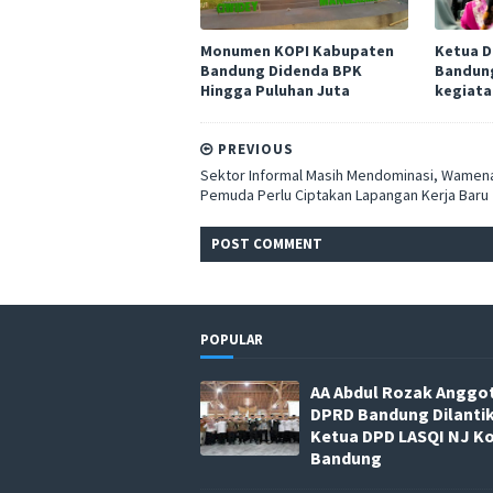
Monumen KOPI Kabupaten
Ketua 
Bandung Didenda BPK
Bandung
Hingga Puluhan Juta
kegiata
PREVIOUS
Sektor Informal Masih Mendominasi, Wamen
Pemuda Perlu Ciptakan Lapangan Kerja Baru
POST
COMMENT
POPULAR
AA Abdul Rozak Anggo
DPRD Bandung Dilanti
Ketua DPD LASQI NJ K
Bandung