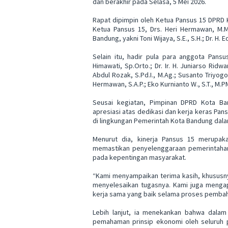
dan berakhir pada Selasa, 5 Mei 2026.
Rapat dipimpin oleh Ketua Pansus 15 DPRD Kot
Ketua Pansus 15, Drs. Heri Hermawan, M.M.
Bandung, yakni Toni Wijaya, S.E., S.H.; Dr. H. 
Selain itu, hadir pula para anggota Pansu
Himawati, Sp.Orto.; Dr. Ir. H. Juniarso Ridwan
Abdul Rozak, S.Pd.I., M.Ag.; Susanto Triyogo 
Hermawan, S.A.P.; Eko Kurnianto W., S.T., M.P
Seusai kegiatan, Pimpinan DPRD Kota Ban
apresiasi atas dedikasi dan kerja keras Pa
di lingkungan Pemerintah Kota Bandung dal
Menurut dia, kinerja Pansus 15 merupak
memastikan penyelenggaraan pemerintahan d
pada kepentingan masyarakat.
“Kami menyampaikan terima kasih, khususny
menyelesaikan tugasnya. Kami juga mengap
kerja sama yang baik selama proses pembah
Lebih lanjut, ia menekankan bahwa dala
pemahaman prinsip ekonomi oleh seluruh p