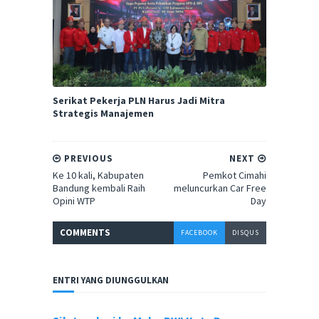
Serikat Pekerja PLN Harus Jadi Mitra
Strategis Manajemen
PREVIOUS
NEXT
Ke 10 kali, Kabupaten
Pemkot Cimahi
Bandung kembali Raih
meluncurkan Car Free
Opini WTP
Day
COMMENT
S
FACEBOOK
DISQUS
ENTRI YANG DIUNGGULKAN