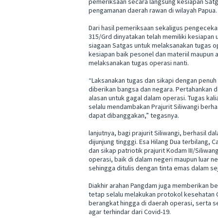
pemeriksaan secara langsung kesiapan Satg
pengamanan daerah rawan di wilayah Papua.
Dari hasil pemeriksaan sekaligus pengecekan
315/Grd dinyatakan telah memiliki kesiapan
siagaan Satgas untuk melaksanakan tugas oper
kesiapan baik pesonel dan materiil maupun 
melaksanakan tugas operasi nanti.
“Laksanakan tugas dan sikapi dengan penuh
diberikan bangsa dan negara. Pertahankan dan
alasan untuk gagal dalam operasi. Tugas k
selalu mendambakan Prajurit Siliwangi berh
dapat dibanggakan,” tegasnya.
lanjutnya, bagi prajurit Siliwangi, berhasi
dijunjung tingggi. Esa Hilang Dua terbilang,
dan sikap patriotik prajurit Kodam III/Siliw
operasi, baik di dalam negeri maupun luar 
sehingga ditulis dengan tinta emas dalam se
Diakhir arahan Pangdam juga memberikan be
tetap selalu melakukan protokol kesehatan C
berangkat hingga di daerah operasi, serta 
agar terhindar dari Covid-19.