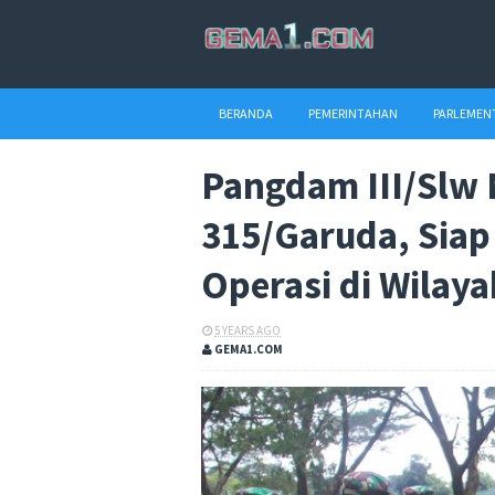
BERANDA
PEMERINTAHAN
PARLEMEN
Pangdam III/Slw 
315/Garuda, Siap
Operasi di Wilay
5 YEARS AGO
GEMA1.COM