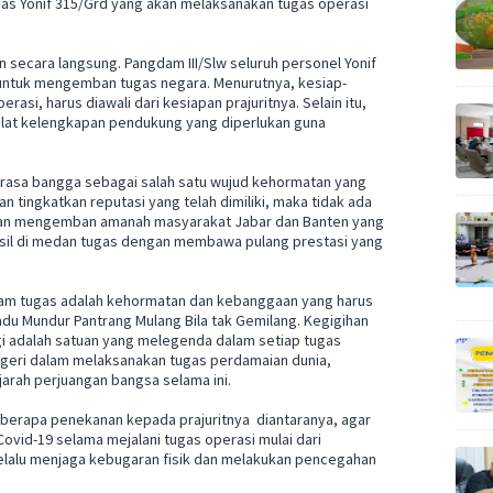
as Yonif 315/Grd yang akan melaksanakan tugas operasi
 secara langsung. Pangdam III/Slw seluruh personel Yonif
 untuk mengemban tugas negara. Menurutnya, kesiap-
asi, harus diawali dari kesiapan prajuritnya. Selain itu,
alat kelengkapan pendukung yang diperlukan guna
 rasa bangga sebagai salah satu wujud kehormatan yang
 tingkatkan reputasi yang telah dimiliki, maka tidak ada
alian mengemban amanah masyarakat Jabar dan Banten yang
asil di medan tugas dengan membawa pulang prestasi yang
l dalam tugas adalah kehormatan dan kebanggaan yang harus
 Cadu Mundur Pantrang Mulang Bila tak Gemilang. Kegigihan
angi adalah satuan yang melegenda dalam setiap tugas
negeri dalam melaksanakan tugas perdamaian dunia,
jarah perjuangan bangsa selama ini.
berapa penekanan kepada prajuritnya diantaranya, agar
ovid-19 selama mejalani tugas operasi mulai dari
selalu menjaga kebugaran fisik dan melakukan pencegahan