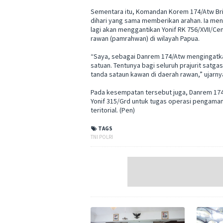
Sementara itu, Komandan Korem 174/Atw Bri
dihari yang sama memberikan arahan. Ia men
lagi akan menggantikan Yonif RK 756/XVII/C
rawan (pamrahwan) di wilayah Papua.
“Saya, sebagai Danrem 174/Atw mengingatk
satuan. Tentunya bagi seluruh prajurit satga
tanda sataun kawan di daerah rawan,” ujarny
Pada kesempatan tersebut juga, Danrem 174
Yonif 315/Grd untuk tugas operasi pengama
teritorial. (Pen)
TAGS
TNI POLRI