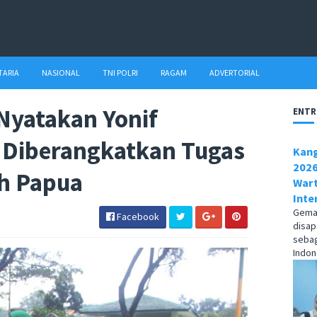
TARIA
NASIONAL
TNI POLRI
RAGAM
ADVERTORIAL
Nyatakan Yonif
ENTR
 Diberangkatkan Tugas
Kang
2026
ah Papua
Wart
Inte
Gema1
Facebook
disap
sebag
Indone