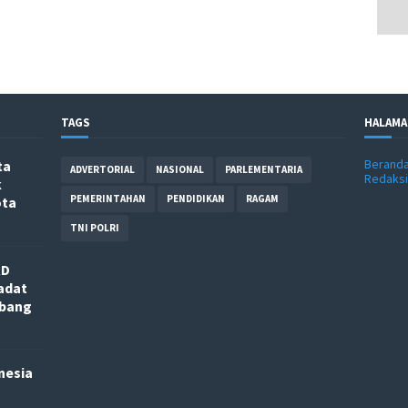
TAGS
HALAMA
Berand
ta
ADVERTORIAL
NASIONAL
PARLEMENTARIA
Redaksi
k
PEMERINTAHAN
PENDIDIKAN
RAGAM
ota
TNI POLRI
RD
adat
nbang
nesia