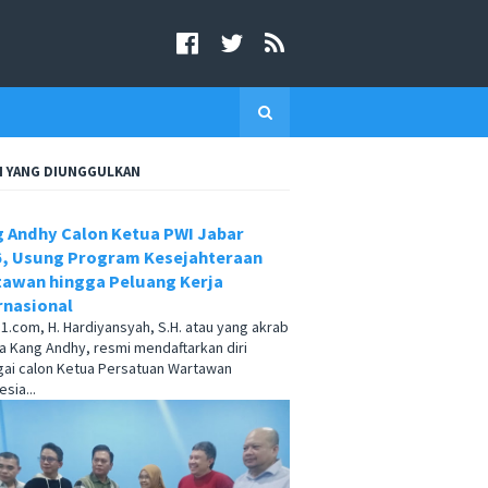
I YANG DIUNGGULKAN
 Andhy Calon Ketua PWI Jabar
, Usung Program Kesejahteraan
awan hingga Peluang Kerja
rnasional
.com, H. Hardiyansyah, S.H. atau yang akrab
a Kang Andhy, resmi mendaftarkan diri
ai calon Ketua Persatuan Wartawan
sia...