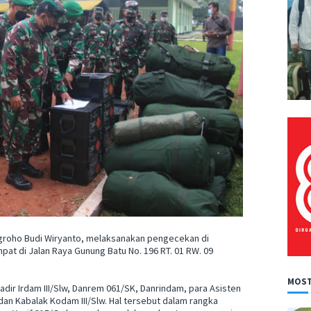
ugroho Budi Wiryanto, melaksanakan pengecekan di
mpat di Jalan Raya Gunung Batu No. 196 RT. 01 RW. 09
MOST
adir Irdam III/Slw, Danrem 061/SK, Danrindam, para Asisten
 dan Kabalak Kodam III/Slw. Hal tersebut dalam rangka