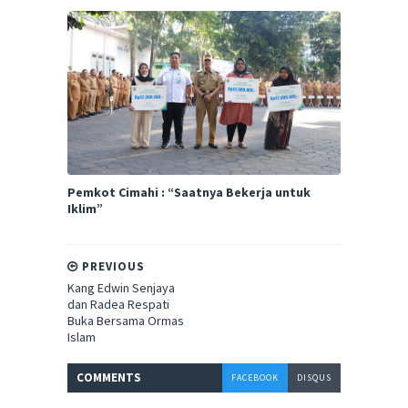
Pemkot Cimahi : “Saatnya Bekerja untuk
Iklim”
PREVIOUS
Kang Edwin Senjaya
dan Radea Respati
Buka Bersama Ormas
Islam
COMMENT
S
FACEBOOK
DISQUS